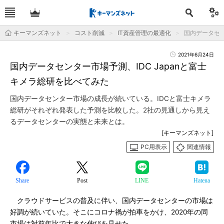
キーマンズネット
コスト削減
IT資産管理の最適化
国内データセン
2021年6月24日
国内データセンター市場予測、IDC Japanと富士
キメラ総研を比べてみた
国内データセンター市場の成長が続いている。IDCと富士キメラ
総研がそれぞれ発表した予測を比較した。2社の見通しから見え
るデータセンターの実態と未来とは。
[キーマンズネット]
PC用表示
関連情報
Share
Post
LINE
Hatena
クラウドサービスの普及に伴い、国内データセンターの市場は
好調が続いていた。そこにコロナ禍が拍車をかけ、2020年の同
市場は対前年比で大きな伸びを見せた。