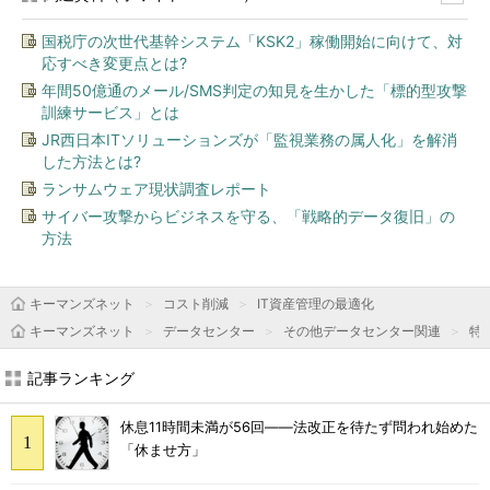
国税庁の次世代基幹システム「KSK2」稼働開始に向けて、対
応すべき変更点とは?
年間50億通のメール/SMS判定の知見を生かした「標的型攻撃
訓練サービス」とは
JR西日本ITソリューションズが「監視業務の属人化」を解消
した方法とは?
ランサムウェア現状調査レポート
サイバー攻撃からビジネスを守る、「戦略的データ復旧」の
方法
キーマンズネット
コスト削減
IT資産管理の最適化
キーマンズネット
データセンター
その他データセンター関連
特
記事ランキング
休息11時間未満が56回――法改正を待たず問われ始めた
「休ませ方」