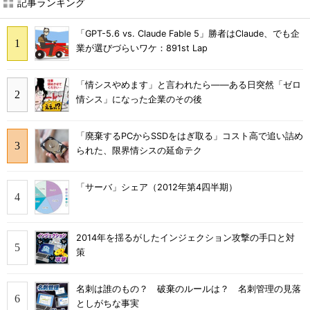
記事ランキング
「GPT-5.6 vs. Claude Fable 5」勝者はClaude、でも企
業が選びづらいワケ：891st Lap
「情シスやめます」と言われたら――ある日突然「ゼロ
情シス」になった企業のその後
「廃棄するPCからSSDをはぎ取る」コスト高で追い詰め
られた、限界情シスの延命テク
「サーバ」シェア（2012年第4四半期）
2014年を揺るがしたインジェクション攻撃の手口と対
策
名刺は誰のもの？ 破棄のルールは？ 名刺管理の見落
としがちな事実