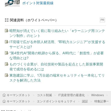
ポイント対策最前線
関連資料（ホワイトペーパー）
PR
暗黙知が消えていく前に取り組みたい「eラーニング用コンテ
ンツ制作」のヒント
IT現場で広がる外部人材活用、“即戦力エンジニア”が支援する
サービスとは?
“第4世代AI”開発の軌跡から探る、AI時代に「創造性」が必要
な理由とは?
ものづくり企業が、自社技術や製品を起点とした新規事業開
発で成功を収めるには
東急建設に学ぶ、1万台超の端末セキュリティを一本化してリ
スクを解消した方法
キーマンズネット
コスト削減
IT資産管理の最適化
Windows
キーマンズネット
エンドポイントセキュリティ
認証
特集記事一