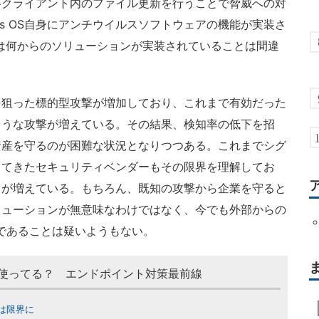
各クライアント内のファイル更新を行うことで脅威への対
ws OS自身にアンチウイルスソフトウェアの機能が実装さ
は何からのソリューションが実装されていることは間違
狙った標的型攻撃が増加しており、これまで有効だった
ような攻撃が増えている。その結果、検知率の低下を招
資産を守るのが困難な状況となりつつある。これまでシグ
してきたセキュリティベンダーもその限界を理解してお
ろが増えている。もちろん、既知の攻撃から企業を守ると
リューションが無意味なわけではなく、今でも外部からの
であることは疑いようもない。
erって使ってる？ エンドポイント対策最前線
は限界に