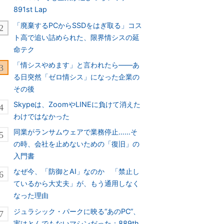
891st Lap
「廃棄するPCからSSDをはぎ取る」コス
ト高で追い詰められた、限界情シスの延
命テク
「情シスやめます」と言われたら――あ
る日突然「ゼロ情シス」になった企業の
その後
Skypeは、ZoomやLINEに負けて消えた
わけではなかった
同業がランサムウェアで業務停止……そ
の時、会社を止めないための「復旧」の
入門書
なぜ今、「防御とAI」なのか 「禁止し
ているから大丈夫」が、もう通用しなく
なった理由
ジュラシック・パークに映る“あのPC”、
実はとんでもないマシンだった：889th