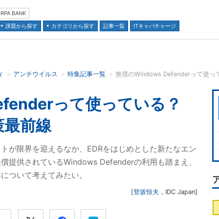
RPA BANK
課題から探す
カテゴリから探す
記事一覧
ITキャパチャージ
ィ
アンチウイルス
特集記事一覧
無償のWindows Defender
並び順：
Defenderって使っている？
策最前線
トが限界を迎えるなか、EDRをはじめとした新たなエン
供されているWindows Defenderの利用も踏まえ、
解について考えてみたい。
[
登坂恒夫
，
IDC Japan
]