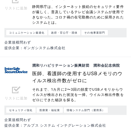
静岡県庁は、インターネット接続のセキュリティ要件
リストに追加
が厳しく、普及しているテレビ会議システムが使用で
きなかった。コロナ禍の在宅勤務のために採用された
システムとは。
コミュニケーション最適化
政府・官公庁・団体
その他事業部門
企業規模問わず
提供企業：ギンガシステム株式会社
潤和リハビリテーション振興財団 潤和会記念病院
医師、看護師の使用するUSBメモリのウ
イルス検出件数がゼロに
それまで、1カ月に2〜3回の頻度でUSBメモリからウ
イルスが検出された状況を一掃。ウイルス検出件数を
リストに追加
ゼロにできた秘訣を探る。
セキュリティ強化
医療業・福祉業
情報システム部門（運用系）
企業規模問わず
提供企業：アルプス システム インテグレーション株式会社