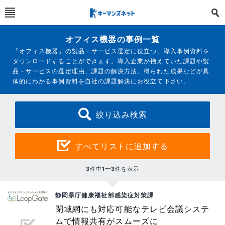
オフィス機器の事例一覧
「オフィス機器」の製品・サービス選定に役立つ、導入事例資料を
ダウンロードすることができます。導入企業が抱えていた課題や製
品・サービスの選定理由、課題の解決方法、得られた成果などが具
体的にわかる事例資料を自社の課題解決にお役立て下さい。
絞り込み検索
すべてリストに追加する
3
件中
1〜3
件を表示
静岡県庁健康福祉部感染症対策課
閉域網にも対応可能なテレビ会議システ
ムで情報共有がスムーズに