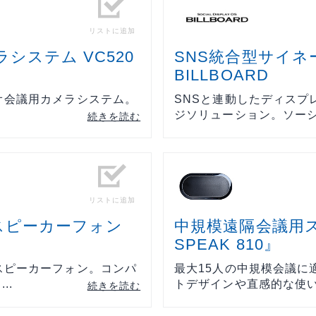
リストに追加
システム VC520
SNS統合型サイ
BILLBOARD
オ会議用カメラシステム。
SNSと連動したディスプ
ジソリューション。ソーシャ
続きを読む
リストに追加
スピーカーフォン
中規模遠隔会議用ス
SPEAK 810』
スピーカーフォン。コンパ
最大15人の中規模会議に
..
トデザインや直感的な使いや
続きを読む