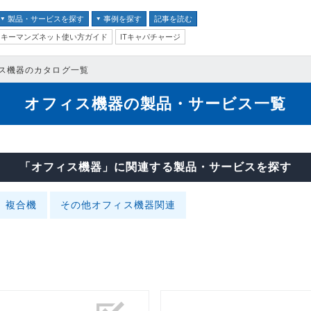
製品・サービスを探す
事例を探す
記事を読む
キーマンズネット使い方ガイド
ITキャパチャージ
バイス
ス機器のカタログ一覧
ス
オフィス機器の製品・サービス一覧
並び順：
テム
クセキュリティ
「オフィス機器」に関連する製品・サービスを探す
ム
複合機
その他オフィス機器関連
ントセキュリティ
プ
器
ステム・コミュニケーシ