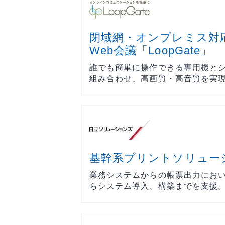
ョンツール
ョンツール
物理セキュリティ
物理セキュ
データセンター
データセン
閉域網・オンプレミス対
Web会議「LoopGate」
サーバー
サーバー
誰でも簡単に操作できる専用機とシ
ネットワーク機器
ネットワー
組み合わせ、高画質・高音質を実現.
運用管理
運用管理
ストレージ
ストレージ
PCソフト
PCソフト
通信サービス
通信サービ
開発
開発
基幹系プリントソリュー
仮想化
仮想化
業務システムからの帳票出力にお
らシステム導入、構築までを支援。ス
メール
メール
Web構築
Web構築