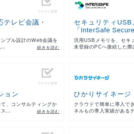
リティ
リストに追加
ター
応テレビ会議・
セキュリティUS
「InterSafe Secur
ンプル設計のWeb会議を
汎用USBメモリを、セキ
ク機器
..
未登録のPCへ接続した際は
続きを読む
ス
リストに追加
ション
ひかりサイネージ
いて、コンサルティングか
クラウドで簡単に導入でき
...
ネルもの導入実績があるデジ
続きを読む