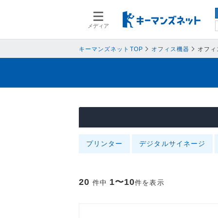
メディア
スマートデバイス
スマートデ
人事
人事
キーマンズネットTOP
オフィス機器
オフィ
業務プロセス
業務プロセ
検索語を入力してください
基幹系システム
基幹系シス
ネットワークセキュリティ
ネットワー
データ分析
データ分析
PC
PC
プリンター
情報システム
デジタルサイネージ
情報システ
エンドポイントセキュリティ
エンドポイ
バックアップ
バックアッ
20
1〜10
件中
件を表示
オフィス機器
オフィス機
情報共有システム・コミュニケーシ
情報共有シ