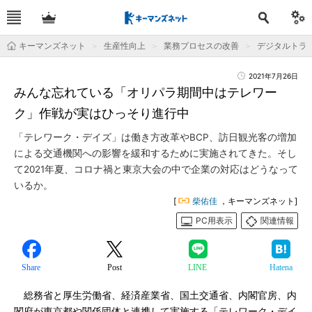
キーマンズネット
生産性向上
業務プロセスの改善
デジタルトラ
2021年7月26日
みんな忘れている「オリパラ期間中はテレワー
ク」作戦が実はひっそり進行中
「テレワーク・デイズ」は働き方改革やBCP、訪日観光客の増加
による交通機関への影響を緩和するために実施されてきた。そし
て2021年夏、コロナ禍と東京大会の中で企業の対応はどうなって
いるか。
[
柴佑佳
，キーマンズネット]
PC用表示
関連情報
Share
Post
LINE
Hatena
総務省と厚生労働省、経済産業省、国土交通省、内閣官房、内
閣府が東京都や関係団体と連携して実施する「テレワーク・デイ