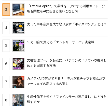
「Excel×Copilot」で業務をラクにする活用ガイド 分
析も関数もAIに任せる使いこなし術
失った声を音声合成で取り戻す「ボイスバンク」とは？
10万円台で買える「エントリーサーバ」決定戦
文書管理ツールを起点に、ベテランの「ノウハウ握りし
め」を回避する方法
カメラ×AIで何ができる？ 専用演算チップを積んだフ
ァーウェイの新スマホの実力
生産性低下を招く「ファイルサーバ運用疲れ」にどう対
処するか