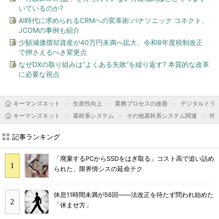
いているのか?
AI時代に求められるCRMへの変革術:パナソニック コネクト、
JCOMの事例も紹介
少額減価償却資産が40万円未満へ拡大、令和8年度税制改正
で押さえるべき変更点
なぜDXの取り組みは“よくある失敗”を繰り返す? 本質的な改革
に必要な視点
キーマンズネット
生産性向上
業務プロセスの改善
デジタルトラ
キーマンズネット
基幹系システム
その他基幹系システム関連
特
記事ランキング
「廃棄するPCからSSDをはぎ取る」コスト高で追い詰め
られた、限界情シスの延命テク
休息11時間未満が56回――法改正を待たず問われ始めた
「休ませ方」