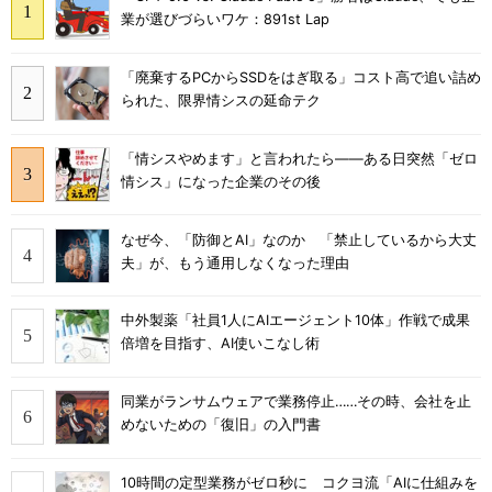
業が選びづらいワケ：891st Lap
「廃棄するPCからSSDをはぎ取る」コスト高で追い詰め
られた、限界情シスの延命テク
「情シスやめます」と言われたら――ある日突然「ゼロ
情シス」になった企業のその後
なぜ今、「防御とAI」なのか 「禁止しているから大丈
夫」が、もう通用しなくなった理由
中外製薬「社員1人にAIエージェント10体」作戦で成果
倍増を目指す、AI使いこなし術
同業がランサムウェアで業務停止……その時、会社を止
めないための「復旧」の入門書
10時間の定型業務がゼロ秒に コクヨ流「AIに仕組みを