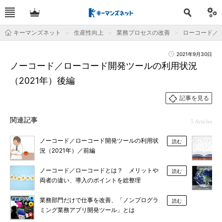
キーマンズネット
生産性向上
業務プロセスの改善
ローコード／
2021年9月30日
ノーコード／ローコード開発ツールの利用状況
（2021年）後編
記事を見る
関連記事
5 Articles
ノーコード／ローコード開発ツールの利用状
読む
況（2021年）／前編
ノーコード／ローコードとは？ メリットや
読む
両者の違い、導入のポイントを総整理
業務部門だけで仕事を改善、「ノンプログラ
読む
ミング業務アプリ開発ツール」とは