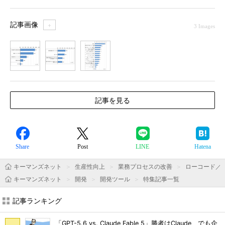
記事画像
＋
3 Images
1
2
3
記事を見る
Share
Post
LINE
Hatena
キーマンズネット
生産性向上
業務プロセスの改善
ローコード／
キーマンズネット
開発
開発ツール
特集記事一覧
記事ランキング
「GPT-5.6 vs. Claude Fable 5」勝者はClaude、でも企