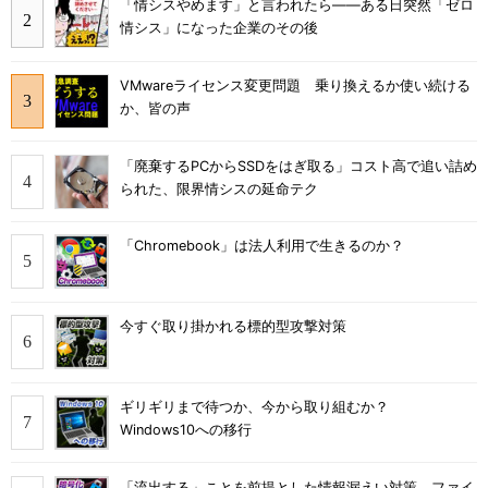
「情シスやめます」と言われたら――ある日突然「ゼロ
情シス」になった企業のその後
VMwareライセンス変更問題 乗り換えるか使い続ける
か、皆の声
「廃棄するPCからSSDをはぎ取る」コスト高で追い詰め
られた、限界情シスの延命テク
「Chromebook」は法人利用で生きるのか？
今すぐ取り掛かれる標的型攻撃対策
ギリギリまで待つか、今から取り組むか？
Windows10への移行
「流出する」ことを前提とした情報漏えい対策 ファイ