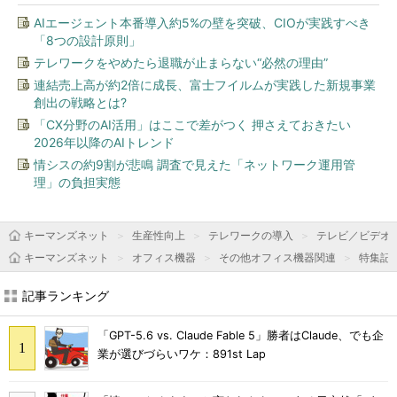
AIエージェント本番導入約5%の壁を突破、CIOが実践すべき
「8つの設計原則」
テレワークをやめたら退職が止まらない“必然の理由”
連結売上高が約2倍に成長、富士フイルムが実践した新規事業
創出の戦略とは?
「CX分野のAI活用」はここで差がつく 押さえておきたい
2026年以降のAIトレンド
情シスの約9割が悲鳴 調査で見えた「ネットワーク運用管
理」の負担実態
キーマンズネット
生産性向上
テレワークの導入
テレビ／ビデオ
キーマンズネット
オフィス機器
その他オフィス機器関連
特集記
記事ランキング
「GPT-5.6 vs. Claude Fable 5」勝者はClaude、でも企
業が選びづらいワケ：891st Lap