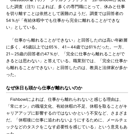
した調査（注1）によれば、多くの専門職にとって、休みと仕事
を切り離すことは依然として困難のようだ。調査では回答者の
54％が「有給休暇中でも仕事から完全に離れることができな
い」としている。
「仕事から離れることができない」と回答したのは高い年齢層
に多く、45歳以上では65％、41～44歳では61％だった。一方、
21～25歳の回答者の47％が、「完全に仕事から離れることがで
きるとは思わない」と答えている。職業別では、「完全に仕事か
ら離れることができない」と回答したのは、教員と法律家が多か
った。
なぜ休日も頭から仕事が離れないのか
Fishbowlによれば、仕事から離れられないと感じる理由は、
「常にオン」の職場文化、有給休暇の不足、休暇を取ることがキ
ャリアアップに影響するのではないかという不安など、さまざま
だ。「休暇後に仕事に追われないようにするために、メールチェ
ックなどのタスクをこなす必要性を感じている」という意見もあ
った。