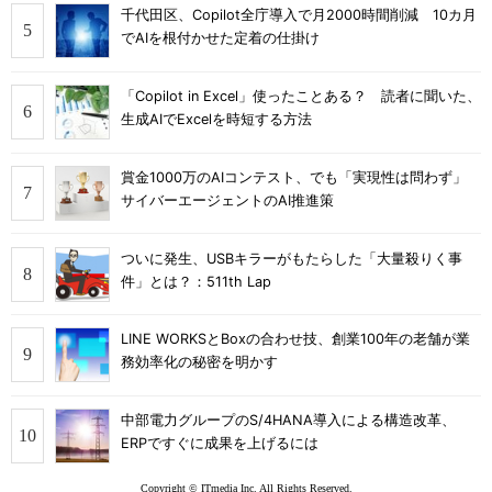
千代田区、Copilot全庁導入で月2000時間削減 10カ月
でAIを根付かせた定着の仕掛け
「Copilot in Excel」使ったことある？ 読者に聞いた、
生成AIでExcelを時短する方法
賞金1000万のAIコンテスト、でも「実現性は問わず」
サイバーエージェントのAI推進策
ついに発生、USBキラーがもたらした「大量殺りく事
件」とは？：511th Lap
LINE WORKSとBoxの合わせ技、創業100年の老舗が業
務効率化の秘密を明かす
中部電力グループのS/4HANA導入による構造改革、
ERPですぐに成果を上げるには
Copyright © ITmedia Inc. All Rights Reserved.