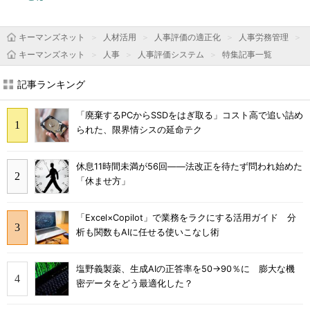
キーマンズネット
人材活用
人事評価の適正化
人事労務管理
キーマンズネット
人事
人事評価システム
特集記事一覧
記事ランキング
「廃棄するPCからSSDをはぎ取る」コスト高で追い詰め
られた、限界情シスの延命テク
休息11時間未満が56回――法改正を待たず問われ始めた
「休ませ方」
「Excel×Copilot」で業務をラクにする活用ガイド 分
析も関数もAIに任せる使いこなし術
塩野義製薬、生成AIの正答率を50→90％に 膨大な機
密データをどう最適化した？