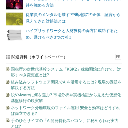
絆を強める方法
従業員のメンタルを壊す“中断地獄”の正体 証言から
見えてきた対処法とは
ハイブリッドワークと人材獲得の両方に成功するた
め、避けるべき3つの考え
関連資料（ホワイトペーパー）
PR
国税庁の次世代基幹システム「KSK2」稼働開始に向けて、対
応すべき変更点とは?
組み込みソフトウェア開発でAIを活用するには? 現場の課題を
解決する方法
脱VMwareに何を選ぶ? 市場分析や実機検証から見えた仮想化
基盤移行の現実解
ネットワーク分離環境のファイル運用 安全と効率はどうすれ
ば両立できる?
手のひらサイズの「AI開発特化スパコン」に秘められた実力
とは?