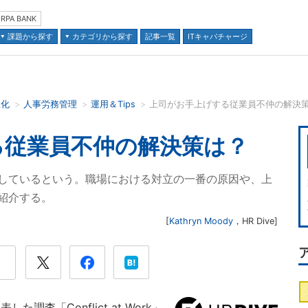
RPA BANK
課題から探す
カテゴリから探す
記事一覧
ITキャパチャージ
正化
人事労務管理
運用＆Tips
上司がお手上げする従業員不仲の解決
並び順：
る従業員不仲の解決策は？
しているという。職場における対立の一番の原因や、上
紹介する。
[
Kathryn Moody
，
HR Dive
]
表した調査「Conflict at Work」