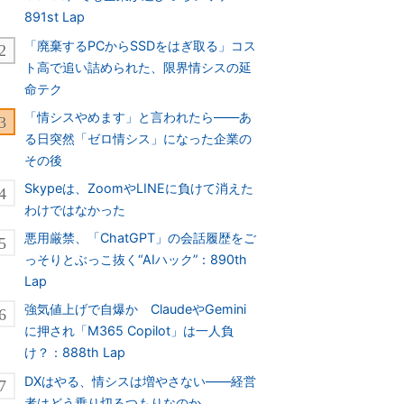
891st Lap
「廃棄するPCからSSDをはぎ取る」コス
ト高で追い詰められた、限界情シスの延
命テク
「情シスやめます」と言われたら――あ
る日突然「ゼロ情シス」になった企業の
その後
Skypeは、ZoomやLINEに負けて消えた
わけではなかった
悪用厳禁、「ChatGPT」の会話履歴をご
っそりとぶっこ抜く“AIハック”：890th
Lap
強気値上げで自爆か ClaudeやGemini
に押され「M365 Copilot」は一人負
け？：888th Lap
DXはやる、情シスは増やさない――経営
者はどう乗り切るつもりなのか