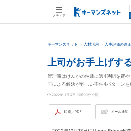
メディア
キーマンズネット
人材活用
人事評価の適
検索語を入力してください
上司がお手上げす
管理職はけんかの仲裁に週4時間を費や
司による解決が難しい不仲4パターンを
2022年11月17日 07時00分 公開
印刷／PDF
メール通知
2022年10月18日にMyers-Briggsが発