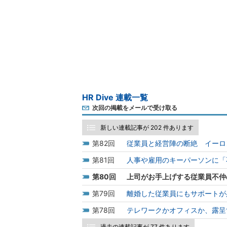
HR Dive 連載一覧
次回の掲載をメールで受け取る
新しい連載記事が 202 件あります
82
従業員と経営陣の断絶 イーロ
81
人事や雇用のキーパーソンに「
80
上司がお手上げする従業員不仲
79
離婚した従業員にもサポートが
78
テレワークかオフィスか、露呈
過去の連載記事が 77 件あります