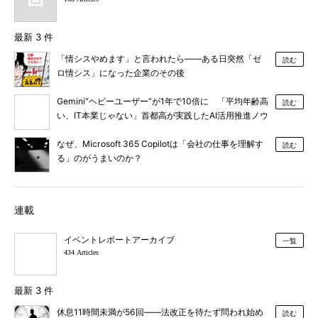
最新 3 件
「情シスやめます」と言われたら――ある日突然「ゼ
読む
ロ情シス」になった企業のその後
Gemini“ヘビーユーザー”が1年で10倍に 「平均年齢高
読む
い、IT本業じゃない」首都高が実践したAI活用推進ノウ
ハウ
なぜ、Microsoft 365 Copilotは「会社の仕事を理解す
読む
る」のがうまいのか？
連載
イベントレポートアーカイブ
一覧
434 Articles
最新 3 件
休息11時間未満が56回――法改正を待たず問われ始め
読む