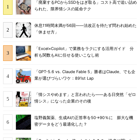
「廃棄するPCからSSDをはぎ取る」コスト高で追い詰め
られた、限界情シスの延命テク
休息11時間未満が56回――法改正を待たず問われ始めた
「休ませ方」
「Excel×Copilot」で業務をラクにする活用ガイド 分
析も関数もAIに任せる使いこなし術
「GPT-5.6 vs. Claude Fable 5」勝者はClaude、でも企
業が選びづらいワケ：891st Lap
「情シスやめます」と言われたら――ある日突然「ゼロ
情シス」になった企業のその後
塩野義製薬、生成AIの正答率を50→90％に 膨大な機
密データをどう最適化した？