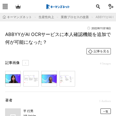
キーマンズネット
生産性向上
業務プロセスの改善
ABBYYがA
2022年11月18日
ABBYYがAI OCRサービスに本人確認機能を追加で
何が可能になった？
記事を見る
記事画像
＋
4 Images
1
2
3
4
著者
1 Authors
平 行男
一覧
168 Articles