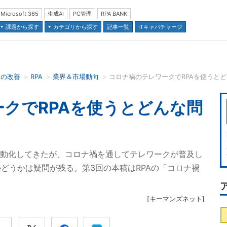
Microsoft 365
生成AI
PC管理
RPA BANK
課題から探す
カテゴリから探す
記事一覧
ITキャパチャージ
スの改善
RPA
業界＆市場動向
コロナ禍のテレワークでRPAを使うと
並び順：
クでRPAを使うとどんな問
自動化してきたが、コロナ禍を通してテレワークが普及し
どうかは疑問が残る。第3回の本稿はRPAの「コロナ禍
[
キーマンズネット
]