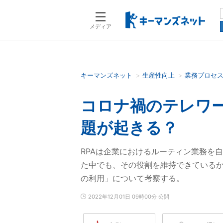
メディア
キーマンズネット
生産性向上
業務プロセ
検索語を入力してください
コロナ禍のテレワー
題が起きる？
RPAは企業におけるルーティン業務を
た中でも、その役割を維持できているか
の利用」について考察する。
2022年12月01日 09時00分 公開