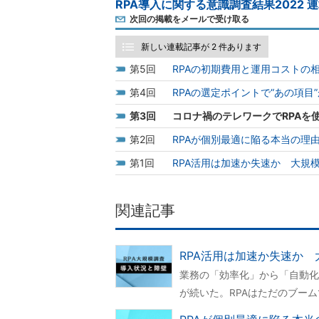
RPA導入に関する意識調査結果2022 
次回の掲載をメールで受け取る
新しい連載記事が 2 件あります
5
RPAの初期費用と運用コストの
4
RPAの選定ポイントで“あの項目
3
コロナ禍のテレワークでRPAを
2
RPAが個別最適に陥る本当の理
1
RPA活用は加速か失速か 大規
関連記事
RPA活用は加速か失速か
業務の「効率化」から「自動化
が続いた。RPAはただのブー