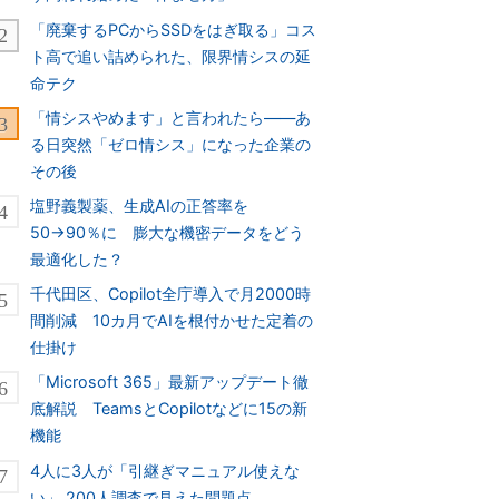
「廃棄するPCからSSDをはぎ取る」コス
ト高で追い詰められた、限界情シスの延
命テク
「情シスやめます」と言われたら――あ
る日突然「ゼロ情シス」になった企業の
その後
塩野義製薬、生成AIの正答率を
50→90％に 膨大な機密データをどう
最適化した？
千代田区、Copilot全庁導入で月2000時
間削減 10カ月でAIを根付かせた定着の
仕掛け
「Microsoft 365」最新アップデート徹
底解説 TeamsとCopilotなどに15の新
機能
4人に3人が「引継ぎマニュアル使えな
い」 200人調査で見えた問題点