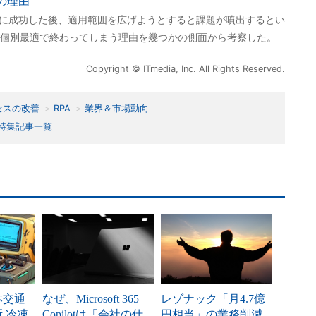
の理由
化に成功した後、適用範囲を広げようとすると課題が噴出するとい
個別最適で終わってしまう理由を幾つかの側面から考察した。
Copyright © ITmedia, Inc. All Rights Reserved.
セスの改善
RPA
業界＆市場動向
特集記事一覧