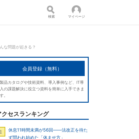
検索
マイページ
どんな問題が起きる？
コンテンツ：
会員登録（無料）
製品カタログや技術資料、導入事例など、IT導
入の課題解決に役立つ資料を簡単に入手できま
す。
アクセスランキング
休息11時間未満が56回――法改正を待た
ず問われ始めた「休ませ方」