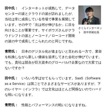
田中氏：
インターネットが成熟して、データ
センターの波とクラウドの波が訪れましたが、
当社は常に成長している市場で事業を展開して
います。その中で「次は何が伸びるか」に目を
さくらインターネッ
向けることが重要です。サイボウズさんがクラ
ト 田中邦裕社長
ウドシフトの波とノーコード／ローコード開発
の波の中で成長してこられたのと同じですね。
青野氏：
日本のデジタル化が進まないと言われる一方で、業容
を転換しながら新しい価値を追求してきた会社が伸びています。
でも、貴社は競合が巨大資本のグローバルIT企業なので大変では
ないですか？
田中氏：
いろいろ学ばせてもらっています。SaaS（Software
as a Service）は国ごとでさまざまなサービスがありますが、下
のレイヤー（インフラ）では文化はほとんど関係ないのでハード
な戦いになります。
青野氏：
性能とパフォーマンスの戦いになりますね。