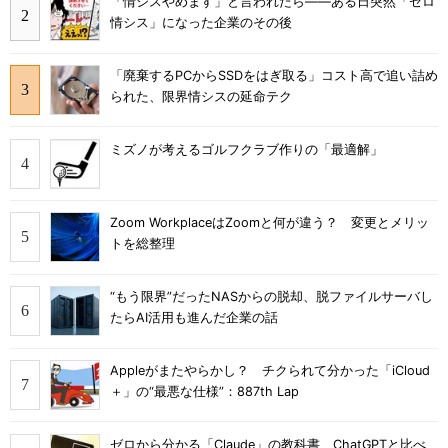
「情シスやめます」と言われたら――ある日突然「ゼロ
情シス」になった企業のその後
「廃棄するPCからSSDをはぎ取る」コスト高で追い詰め
られた、限界情シスの延命テク
ミズノが考えるゴルフクラブ作りの「最適解」
Zoom WorkplaceはZoomと何が違う？ 変更とメリッ
トを総整理
“もう限界”だったNASからの脱却、脱ファイルサーバし
たらAI活用も進んだ企業の話
Appleがまたやらかし？ チクられて分かった「iCloud
＋」の“最悪な仕様”：887th Lap
ゼロから分かる「Claude」の教科書 ChatGPTと比べ