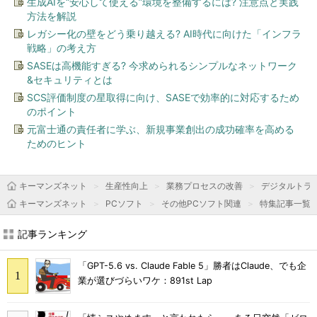
生成AIを“安心して使える”環境を整備するには? 注意点と実践
方法を解説
レガシー化の壁をどう乗り越える? AI時代に向けた「インフラ
戦略」の考え方
SASEは高機能すぎる? 今求められるシンプルなネットワーク
&セキュリティとは
SCS評価制度の星取得に向け、SASEで効率的に対応するため
のポイント
元富士通の責任者に学ぶ、新規事業創出の成功確率を高める
ためのヒント
キーマンズネット
生産性向上
業務プロセスの改善
デジタルトラ
キーマンズネット
PCソフト
その他PCソフト関連
特集記事一覧
記事ランキング
「GPT-5.6 vs. Claude Fable 5」勝者はClaude、でも企
業が選びづらいワケ：891st Lap