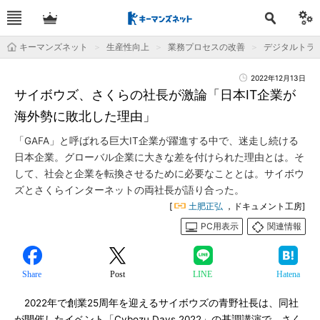
キーマンズネット
生産性向上
業務プロセスの改善
デジタルトラ
2022年12月13日
サイボウズ、さくらの社長が激論「日本IT企業が
海外勢に敗北した理由」
「GAFA」と呼ばれる巨大IT企業が躍進する中で、迷走し続ける
日本企業。グローバル企業に大きな差を付けられた理由とは。そ
して、社会と企業を転換させるために必要なこととは。サイボウ
ズとさくらインターネットの両社長が語り合った。
[
土肥正弘
，ドキュメント工房]
PC用表示
関連情報
Share
Post
LINE
Hatena
2022年で創業25周年を迎えるサイボウズの青野社長は、同社
が開催したイベント「Cybozu Days 2022」の基調講演で、さく