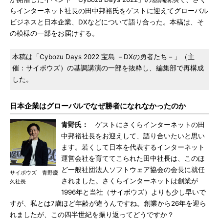
らインターネット社長の田中邦裕氏をゲストに迎えてグローバル
ビジネスと日本企業、DXなどについて語り合った。本稿は、そ
の模様の一部をお届けする。
本稿は「Cybozu Days 2022 宝島 －DXの勇者たち－」（主
催：サイボウズ）の基調講演の一部を抜粋し、編集部で再構成
した。
日本企業はグローバルでなぜ勝者になれなかったのか
青野氏：
ゲストにさくらインターネットの田
中邦裕社長をお迎えして、語り合いたいと思い
ます。若くして日本を代表するインターネット
運営会社を育ててこられた田中社長は、このほ
ど一般社団法人ソフトウェア協会の会長に就任
サイボウズ 青野慶
されました。さくらインターネットは創業が
久社長
1996年と当社（サイボウズ）よりも少し早いで
すが、私とは7歳ほど年齢が違うんですね。創業から26年を迎ら
れましたが、この四半世紀を振り返ってどうですか？