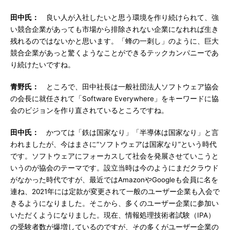
田中氏：
良い人が入社したいと思う環境を作り続けられて、強
い競合企業があっても市場から排除されない企業になれれば生き
残れるのではないかと思います。「蜂の一刺し」のように、巨大
競合企業があっと驚くようなことができるテックカンパニーであ
り続けたいですね。
青野氏：
ところで、田中社長は一般社団法人ソフトウェア協会
の会長に就任されて「Software Everywhere」をキーワードに協
会のビジョンを作り直されているところですね。
田中氏：
かつては「鉄は国家なり」「半導体は国家なり」と言
われましたが、今はまさに“ソフトウェアは国家なり”という時代
です。ソフトウェアにフォーカスして社会を発展させていこうと
いうのが協会のテーマです。設立当時は今のようにまだクラウド
がなかった時代ですが、最近ではAmazonやGoogleも会員に名を
連ね、2021年には定款が変更されて一般のユーザー企業も入会で
きるようになりました。そこから、多くのユーザー企業に参加い
いただくようになりました。現在、情報処理技術者試験（IPA）
の受験者数が爆増しているのですが、その多くがユーザー企業の