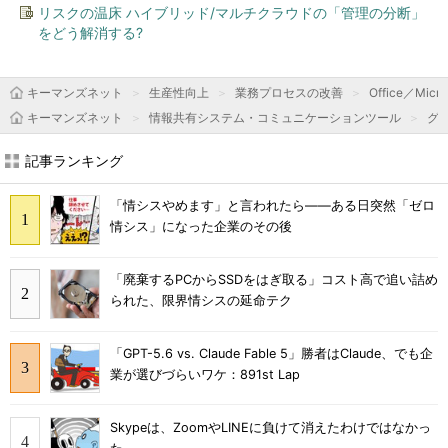
リスクの温床 ハイブリッド/マルチクラウドの「管理の分断」
をどう解消する?
キーマンズネット
生産性向上
業務プロセスの改善
Office／Micro
キーマンズネット
情報共有システム・コミュニケーションツール
グ
記事ランキング
「情シスやめます」と言われたら――ある日突然「ゼロ
情シス」になった企業のその後
「廃棄するPCからSSDをはぎ取る」コスト高で追い詰め
られた、限界情シスの延命テク
「GPT-5.6 vs. Claude Fable 5」勝者はClaude、でも企
業が選びづらいワケ：891st Lap
Skypeは、ZoomやLINEに負けて消えたわけではなかっ