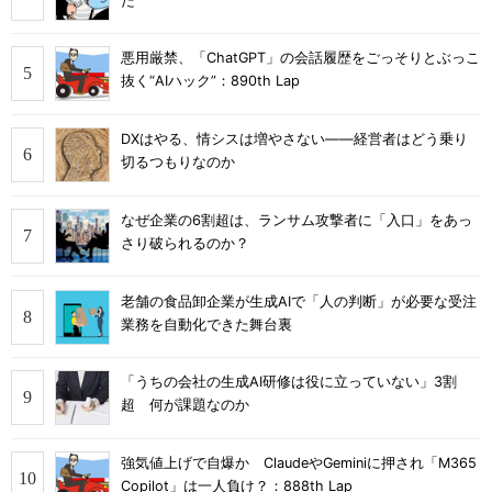
た
悪用厳禁、「ChatGPT」の会話履歴をごっそりとぶっこ
抜く“AIハック”：890th Lap
DXはやる、情シスは増やさない――経営者はどう乗り
切るつもりなのか
なぜ企業の6割超は、ランサム攻撃者に「入口」をあっ
さり破られるのか？
老舗の食品卸企業が生成AIで「人の判断」が必要な受注
業務を自動化できた舞台裏
「うちの会社の生成AI研修は役に立っていない」3割
超 何が課題なのか
強気値上げで自爆か ClaudeやGeminiに押され「M365
Copilot」は一人負け？：888th Lap