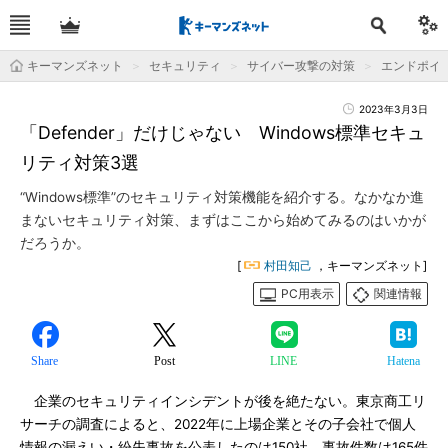
キーマンズネット
セキュリティ
サイバー攻撃の対策
エンドポイ
2023年3月3日
「Defender」だけじゃない Windows標準セキュ
リティ対策3選
“Windows標準”のセキュリティ対策機能を紹介する。なかなか進
まないセキュリティ対策、まずはここから始めてみるのはいかが
だろうか。
[
村田知己
，キーマンズネット]
PC用表示
関連情報
Share
Post
LINE
Hatena
企業のセキュリティインシデントが後を絶たない。東京商工リ
サーチの調査によると、2022年に上場企業とその子会社で個人
情報の漏えい・紛失事故を公表したのは150社、事故件数は165件