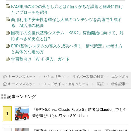
FAQ運用の3つの落とし穴とは? 陥りがちな課題と解決に向け
たアプローチを紹介
商用利用の安全性を確保し大量のコンテンツを高速で生成す
る、AI活用の秘訣
国税庁の次世代基幹システム「KSK2」稼働開始に向けて、対
応すべき変更点とは?
ERP/基幹システムの導入を成功へ導く「構想策定」の考え方
と具体的な進め方
学習塾向け「Wi-Fi導入」ガイド
キーマンズネット
セキュリティ
サイバー攻撃の対策
エンドポイ
キーマンズネット
エンドポイントセキュリティ
認証
特集記事一
記事ランキング
「GPT-5.6 vs. Claude Fable 5」勝者はClaude、でも企
業が選びづらいワケ：891st Lap