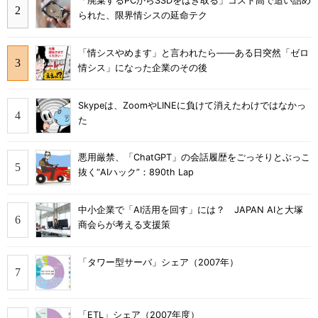
「廃棄するPCからSSDをはぎ取る」コスト高で追い詰め
られた、限界情シスの延命テク
「情シスやめます」と言われたら――ある日突然「ゼロ
情シス」になった企業のその後
Skypeは、ZoomやLINEに負けて消えたわけではなかっ
た
悪用厳禁、「ChatGPT」の会話履歴をごっそりとぶっこ
抜く“AIハック”：890th Lap
中小企業で「AI活用を回す」には？ JAPAN AIと大塚
商会らが考える支援策
「タワー型サーバ」シェア（2007年）
「ETL」シェア（2007年度）