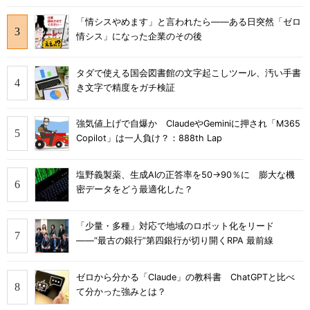
「情シスやめます」と言われたら――ある日突然「ゼロ
情シス」になった企業のその後
タダで使える国会図書館の文字起こしツール、汚い手書
き文字で精度をガチ検証
強気値上げで自爆か ClaudeやGeminiに押され「M365
Copilot」は一人負け？：888th Lap
塩野義製薬、生成AIの正答率を50→90％に 膨大な機
密データをどう最適化した？
「少量・多種」対応で地域のロボット化をリード
――“最古の銀行”第四銀行が切り開くRPA 最前線
ゼロから分かる「Claude」の教科書 ChatGPTと比べ
て分かった強みとは？