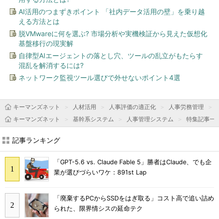
AI活用のつまずきポイント 「社内データ活用の壁」を乗り越
える方法とは
脱VMwareに何を選ぶ? 市場分析や実機検証から見えた仮想化
基盤移行の現実解
自律型AIエージェントの落とし穴、ツールの乱立がもたらす
混乱を解消するには?
ネットワーク監視ツール選びで外せないポイント4選
キーマンズネット
人材活用
人事評価の適正化
人事労務管理
キーマンズネット
基幹系システム
人事管理システム
特集記事一
記事ランキング
「GPT-5.6 vs. Claude Fable 5」勝者はClaude、でも企
業が選びづらいワケ：891st Lap
「廃棄するPCからSSDをはぎ取る」コスト高で追い詰め
られた、限界情シスの延命テク