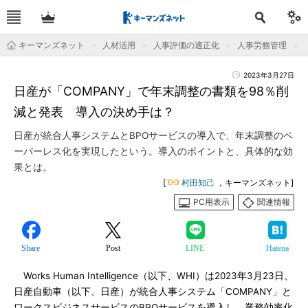
キーマンズネット
人材活用
人事評価の適正化
人事労務管理
2023年3月27日
日産が「COMPANY」で年末調整の書類を98％削
減と発表 導入の決め手は？
日産が統合人事システムとBPOサービスの導入で、年末調整のペ
ーパーレス化を実現したという。導入のポイントと、具体的な効
果とは。
[
村田知己
，キーマンズネット]
PC用表示
関連情報
Share
Post
LINE
Hatena
Works Human Intelligence（以下、WHI）は2023年3月23日、
日産自動車（以下、日産）が統合人事システム「COMPANY」と
ワークスビジネスサービスのBPOサービスを導入し、業務効率化