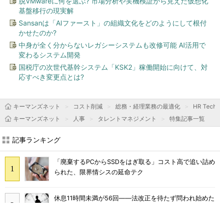
脱VMwareに何を選ぶ? 市場分析や実機検証から見えた仮想化
基盤移行の現実解
Sansanは「AIファースト」の組織文化をどのようにして根付
かせたのか?
中身が全く分からないレガシーシステムも改修可能 AI活用で
変わるシステム開発
国税庁の次世代基幹システム「KSK2」稼働開始に向けて、対
応すべき変更点とは?
キーマンズネット
コスト削減
総務・経理業務の最適化
HR Tec
キーマンズネット
人事
タレントマネジメント
特集記事一覧
記事ランキング
「廃棄するPCからSSDをはぎ取る」コスト高で追い詰め
られた、限界情シスの延命テク
休息11時間未満が56回――法改正を待たず問われ始めた
「休ませ方」