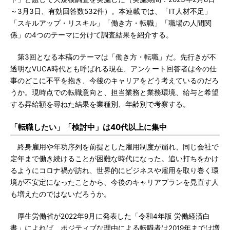
～3月3日、有効回答数532件）。本連載では、「IT人材不足」
「スキルアップ・リスキル」「働き方・転職」「職場の人間関
係」の4つのテーマに分けて調査結果を紹介する。
第3回となる本稿のテーマは「働き方・転職」だ。先行きが不
透明なVUCA時代とも呼ばれる現在、アンケート回答者は今の仕
事のどこに不平を抱き、今後のキャリアをどう考えているのだろ
うか。現時点での転職意向と、担当業務と業務環境、給与と希望
する昇給額を尋ねた結果を業種別、年齢別で考察する。
「転職したい」「検討中」は40代以上に集中
終身雇用や年功序列を前提とした雇用制度が崩れ、同じ会社で
定年まで働き続けることが困難な時代になった。追い打ちをかけ
るようにコロナ禍が訪れ、世界的にビジネスや雇用を取り巻く環
境が不安定になったことから、今後のキャリアプランを見直す人
も増えたのではないだろうか。
厚生労働省が2022年9月に発表した「令和4年版 労働経済白
書」によれば、ポジティブな理由による転職者は2019年までは増