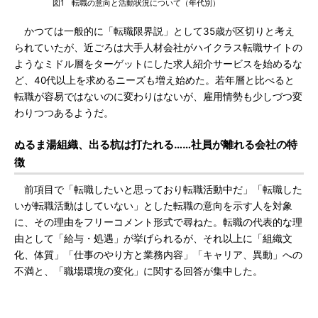
図1 転職の意向と活動状況について（年代別）
かつては一般的に「転職限界説」として35歳が区切りと考え
られていたが、近ごろは大手人材会社がハイクラス転職サイトの
ようなミドル層をターゲットにした求人紹介サービスを始めるな
ど、40代以上を求めるニーズも増え始めた。若年層と比べると
転職が容易ではないのに変わりはないが、雇用情勢も少しづつ変
わりつつあるようだ。
ぬるま湯組織、出る杭は打たれる……社員が離れる会社の特
徴
前項目で「転職したいと思っており転職活動中だ」「転職した
いが転職活動はしていない」とした転職の意向を示す人を対象
に、その理由をフリーコメント形式で尋ねた。転職の代表的な理
由として「給与・処遇」が挙げられるが、それ以上に「組織文
化、体質」「仕事のやり方と業務内容」「キャリア、異動」への
不満と、「職場環境の変化」に関する回答が集中した。