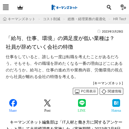
キーマンズネット
コスト削減
総務・経理業務の最適化
HR Tec
2023年3月29日
「給与、仕事、環境」の満足度が低い業種は？
社員が辞めていく会社の特徴
仕事をしていると、誰しも一度は転職を考えたことがあるだろ
う。そもそも、今の職場を辞めたくなる一番の理由はどこにある
のだろうか。給与と、仕事の進め方や業務内容、労働環境の視点
から社員が離れる会社の特徴を考える。
[キーマンズネット]
PC用表示
関連情報
Share
Post
LINE
Hatena
キーマンズネット編集部は「IT人材と働き方に関するアンケー
ト」と題して大規模調査を実施した（実施期間：2023年2月8日