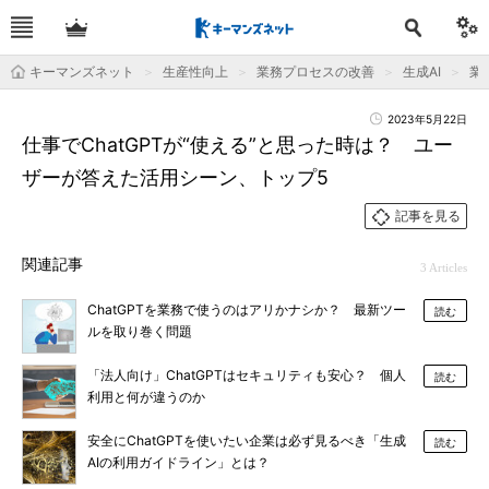
キーマンズネット
生産性向上
業務プロセスの改善
生成AI
業
2023年5月22日
仕事でChatGPTが“使える”と思った時は？ ユー
ザーが答えた活用シーン、トップ5
記事を見る
関連記事
3 Articles
ChatGPTを業務で使うのはアリかナシか？ 最新ツー
読む
ルを取り巻く問題
「法人向け」ChatGPTはセキュリティも安心？ 個人
読む
利用と何が違うのか
安全にChatGPTを使いたい企業は必ず見るべき「生成
読む
AIの利用ガイドライン」とは？