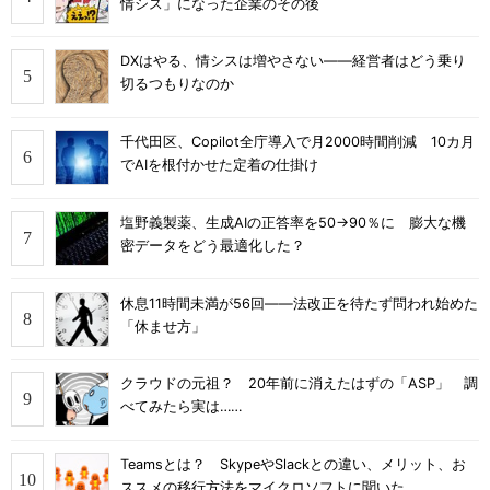
情シス」になった企業のその後
DXはやる、情シスは増やさない――経営者はどう乗り
切るつもりなのか
千代田区、Copilot全庁導入で月2000時間削減 10カ月
でAIを根付かせた定着の仕掛け
塩野義製薬、生成AIの正答率を50→90％に 膨大な機
密データをどう最適化した？
休息11時間未満が56回――法改正を待たず問われ始めた
「休ませ方」
クラウドの元祖？ 20年前に消えたはずの「ASP」 調
べてみたら実は……
Teamsとは？ SkypeやSlackとの違い、メリット、お
ススメの移行方法をマイクロソフトに聞いた