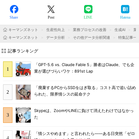
Share
Post
LINE
Hatena
キーマンズネット
生産性向上
業務プロセスの改善
生成AI
業
キーマンズネット
データ分析
その他データ分析関連
特集記事一
記事ランキング
「GPT-5.6 vs. Claude Fable 5」勝者はClaude、でも企
業が選びづらいワケ：891st Lap
「廃棄するPCからSSDをはぎ取る」コスト高で追い詰め
られた、限界情シスの延命テク
Skypeは、ZoomやLINEに負けて消えたわけではなかっ
た
「情シスやめます」と言われたら――ある日突然「ゼロ