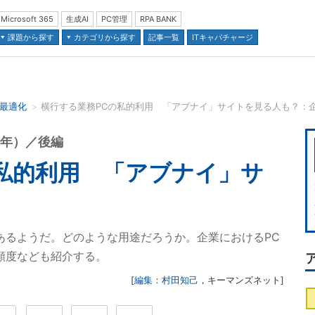
Microsoft 365
生成AI
PC管理
RPA BANK
課題から探す
カテゴリから探す
記事一覧
ITキャパチャージ
の最適化
横行する業務PCの私的利用 「アブナイ」サイトを見る人も？：企
並び順：
3年）／後編
私的利用 「アブナイ」サ
あるようだ。どのような用途だろうか。企業におけるPC
頻度なども紹介する。
[
編集：村田知己
，
キーマンズネット
]