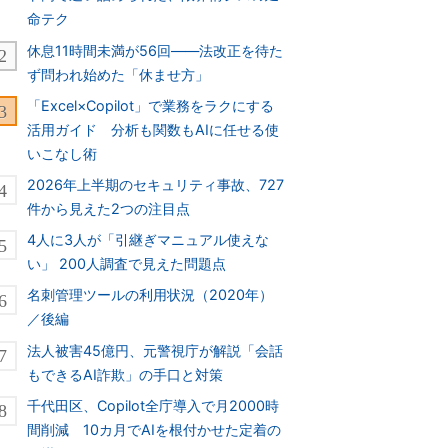
命テク
休息11時間未満が56回――法改正を待た
ず問われ始めた「休ませ方」
「Excel×Copilot」で業務をラクにする
活用ガイド 分析も関数もAIに任せる使
いこなし術
2026年上半期のセキュリティ事故、727
件から見えた2つの注目点
4人に3人が「引継ぎマニュアル使えな
い」 200人調査で見えた問題点
名刺管理ツールの利用状況（2020年）
／後編
法人被害45億円、元警視庁が解説「会話
もできるAI詐欺」の手口と対策
千代田区、Copilot全庁導入で月2000時
間削減 10カ月でAIを根付かせた定着の