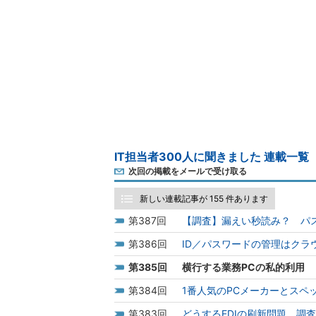
IT担当者300人に聞きました 連載一覧
次回の掲載をメールで受け取る
新しい連載記事が 155 件あります
387
【調査】漏えい秒読み？ パ
386
ID／パスワードの管理はク
385
横行する業務PCの私的利用
384
1番人気のPCメーカーとスペ
383
どうするEDIの刷新問題 調