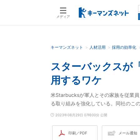
メディア
キーマンズネット
人材活用
採用の効率化
検索語を入力してください
スターバックスが
用するワケ
米Starbucksが軍人とその家族を
る取り組みを強化している。同社のこ
2023年08月29日 07時00分 公開
印刷／PDF
メール通知