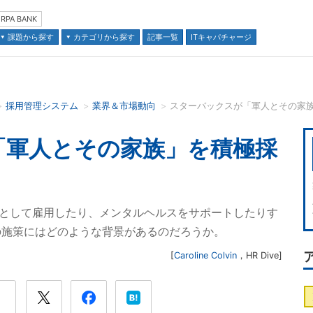
RPA BANK
課題から探す
カテゴリから探す
記事一覧
ITキャパチャージ
採用管理システム
業界＆市場動向
スターバックスが「軍人とその家
並び順：
「軍人とその家族」を積極採
従業員として雇用したり、メンタルヘルスをサポートしたりす
の施策にはどのような背景があるのだろうか。
[
Caroline Colvin
，
HR Dive
]