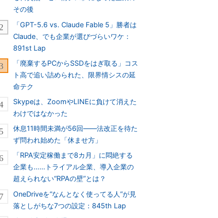
その後
「GPT-5.6 vs. Claude Fable 5」勝者は
Claude、でも企業が選びづらいワケ：
891st Lap
「廃棄するPCからSSDをはぎ取る」コス
ト高で追い詰められた、限界情シスの延
命テク
Skypeは、ZoomやLINEに負けて消えた
わけではなかった
休息11時間未満が56回――法改正を待た
ず問われ始めた「休ませ方」
「RPA安定稼働まで8カ月」に悶絶する
企業も……トライアル企業、導入企業の
超えられない“RPAの壁”とは？
OneDriveを“なんとなく使ってる人”が見
落としがちな7つの設定：845th Lap