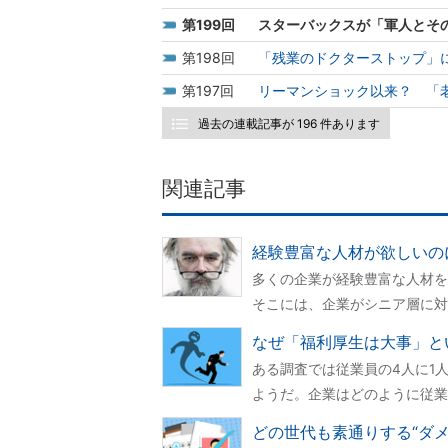
199
スターバックスが「軍人とそ
198
「残業のドクターストップ」
197
リーマンショック以来？ 「
過去の連載記事が 196 件あります
関連記事
経験豊富な人材が欲しいの
多くの企業が経験豊富な人材を
そこには、企業がシニア層に対
なぜ「福利厚生は大事」と
ある調査では従業員の4人に1
ようだ。企業はどのように従業
どの世代も素通りする“ダ