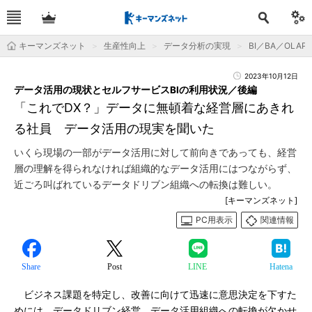
キーマンズネット
生産性向上
データ分析の実現
BI／BA／OLAP
2023年10月12日
データ活用の現状とセルフサービスBIの利用状況／後編
「これでDX？」データに無頓着な経営層にあきれ
る社員 データ活用の現実を聞いた
いくら現場の一部がデータ活用に対して前向きであっても、経営
層の理解を得られなければ組織的なデータ活用にはつながらず、
近ごろ叫ばれているデータドリブン組織への転換は難しい。
[キーマンズネット]
PC用表示
関連情報
Share
Post
LINE
Hatena
ビジネス課題を特定し、改善に向けて迅速に意思決定を下すた
めには、データドリブン経営、データ活用組織への転換が欠かせ