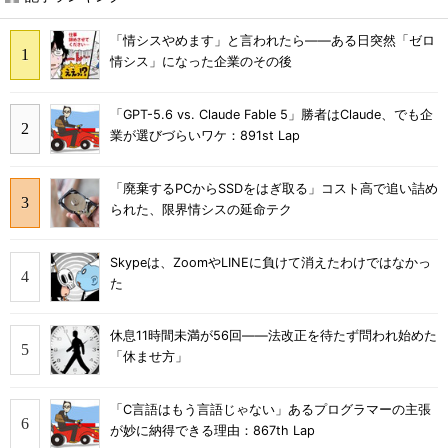
「情シスやめます」と言われたら――ある日突然「ゼロ
情シス」になった企業のその後
「GPT-5.6 vs. Claude Fable 5」勝者はClaude、でも企
業が選びづらいワケ：891st Lap
「廃棄するPCからSSDをはぎ取る」コスト高で追い詰め
られた、限界情シスの延命テク
Skypeは、ZoomやLINEに負けて消えたわけではなかっ
た
休息11時間未満が56回――法改正を待たず問われ始めた
「休ませ方」
「C言語はもう言語じゃない」あるプログラマーの主張
が妙に納得できる理由：867th Lap