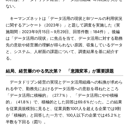
ない。
キーマンズネットは「データ活用の現状とBIツールの利用状況
に関するアンケート（2023年）」と題して調査を実施した（実
施期間：2023年9月15日～9月29日、回答件数：184件）。後編
は「データ活用の現状」に焦点を当て、データ活用に対する勤務
先の意欲や経営層の理解が得られない原因、収集しているデータ
と、システム、人材面の課題について、調査結果を基に紹介す
る。
結局、経営層のやる気次第？ 「意識変革」が重要課題
データドリブン経営の実現とデータ活用組織への転換が求めら
れる中で、勤務先におけるデータ活用への意欲を尋ねたところ
「データ活用に積極的」（27.7％）、「データ活用にやや積極
的」（41.8％）で、積極的とした回答は69.6％だった。この結果
を従業員規模別に見ると、従業員数1001人を超える企業では9割
が「積極的」と回答した一方で、100人以下の企業では45.2％と
半数を下回る（図1）。