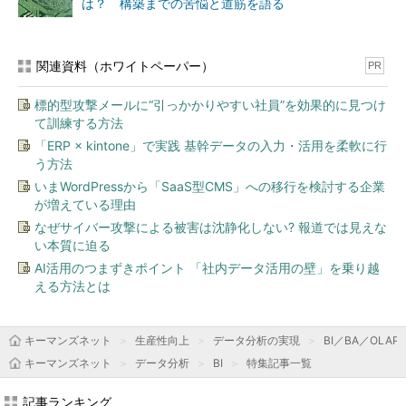
は？ 構築までの苦悩と道筋を語る
関連資料（ホワイトペーパー）
PR
標的型攻撃メールに“引っかかりやすい社員”を効果的に見つけ
て訓練する方法
「ERP × kintone」で実践 基幹データの入力・活用を柔軟に行
う方法
いまWordPressから「SaaS型CMS」への移行を検討する企業
が増えている理由
なぜサイバー攻撃による被害は沈静化しない? 報道では見えな
い本質に迫る
AI活用のつまずきポイント 「社内データ活用の壁」を乗り越
える方法とは
キーマンズネット
生産性向上
データ分析の実現
BI／BA／OLAP
キーマンズネット
データ分析
BI
特集記事一覧
記事ランキング