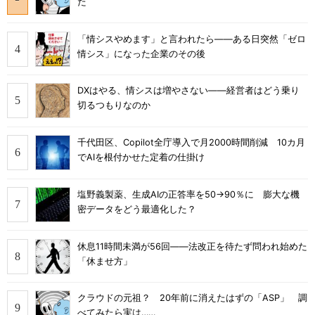
た
「情シスやめます」と言われたら――ある日突然「ゼロ
情シス」になった企業のその後
DXはやる、情シスは増やさない――経営者はどう乗り
切るつもりなのか
千代田区、Copilot全庁導入で月2000時間削減 10カ月
でAIを根付かせた定着の仕掛け
塩野義製薬、生成AIの正答率を50→90％に 膨大な機
密データをどう最適化した？
休息11時間未満が56回――法改正を待たず問われ始めた
「休ませ方」
クラウドの元祖？ 20年前に消えたはずの「ASP」 調
べてみたら実は……