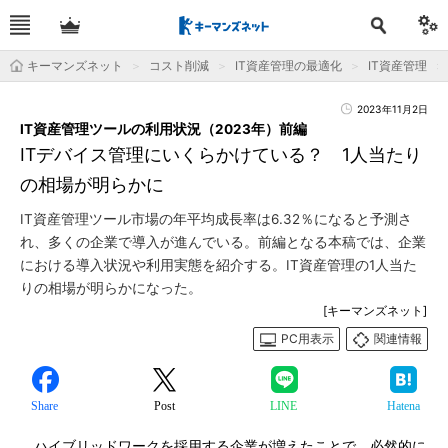
キーマンズネット
コスト削減
IT資産管理の最適化
IT資産管理
2023年11月2日
IT資産管理ツールの利用状況（2023年）前編
ITデバイス管理にいくらかけている？ 1人当たり
の相場が明らかに
IT資産管理ツール市場の年平均成長率は6.32％になると予測さ
れ、多くの企業で導入が進んでいる。前編となる本稿では、企業
における導入状況や利用実態を紹介する。IT資産管理の1人当た
りの相場が明らかになった。
[キーマンズネット]
PC用表示
関連情報
Share
Post
LINE
Hatena
ハイブリッドワークを採用する企業が増えたことで、必然的に