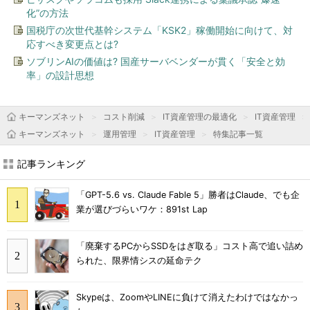
化”の方法
国税庁の次世代基幹システム「KSK2」稼働開始に向けて、対
応すべき変更点とは?
ソブリンAIの価値は? 国産サーバベンダーが貫く「安全と効
率」の設計思想
キーマンズネット
コスト削減
IT資産管理の最適化
IT資産管理
キーマンズネット
運用管理
IT資産管理
特集記事一覧
記事ランキング
「GPT-5.6 vs. Claude Fable 5」勝者はClaude、でも企
業が選びづらいワケ：891st Lap
「廃棄するPCからSSDをはぎ取る」コスト高で追い詰め
られた、限界情シスの延命テク
Skypeは、ZoomやLINEに負けて消えたわけではなかっ