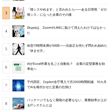
「情シスやめます」と言われたら――ある日突然「ゼロ
情シス」になった企業のその後
Skypeは、ZoomやLINEに負けて消えたわけではなかっ
た
休息11時間未満が56回――法改正を待たず問われ始めた
「休ませ方」
AIがExcel作業を丸ごと自動化？ 企業の定型業務を効
率化へ
千代田区、Copilot全庁導入で月2000時間削減 10カ月
でAIを根付かせた定着の仕掛け
パッケージでもなく開発の必要もない、業務効率が上が
るITシステムとは