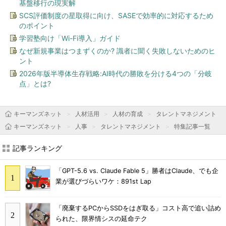
基盤移行の現実解
SCS評価制度の星取得に向け、SASEで効率的に対応するため
のポイント
学習塾向け「Wi-Fi導入」ガイド
なぜ新規事業はつまずくのか? 識者に聞く失敗しないためのヒ
ント
2026年版半導体生存戦略:AI時代の勝敗を分ける4つの「分岐
点」とは?
キーマンズネット
人材活用
人材の育成
タレントマネジメント
キーマンズネット
人事
タレントマネジメント
特集記事一覧
記事ランキング
「GPT-5.6 vs. Claude Fable 5」勝者はClaude、でも企
業が選びづらいワケ：891st Lap
「廃棄するPCからSSDをはぎ取る」コスト高で追い詰め
られた、限界情シスの延命テク