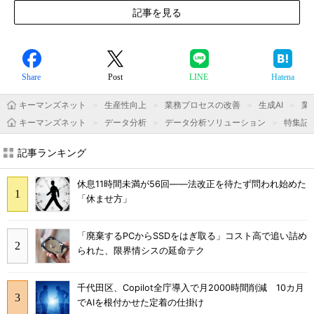
記事を見る
Share
Post
LINE
Hatena
キーマンズネット
生産性向上
業務プロセスの改善
生成AI
業
キーマンズネット
データ分析
データ分析ソリューション
特集記
記事ランキング
休息11時間未満が56回――法改正を待たず問われ始めた
「休ませ方」
「廃棄するPCからSSDをはぎ取る」コスト高で追い詰め
られた、限界情シスの延命テク
千代田区、Copilot全庁導入で月2000時間削減 10カ月
でAIを根付かせた定着の仕掛け