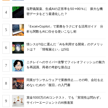
塩野義製薬、生成AIの正答率を50→90％に 膨大な機
密データをどう最適化した？
「Excel×Copilot」で業務をラクにする活用ガイド 分
析も関数もAIに任せる使いこなし術
情シスが1位に選んだ「AIを利用する開発」のデメリッ
トは？ 「情報漏えい」は5位
ニチレイへのサイバー攻撃でフィレオフィッシュの魅力
を再認識、両者の奇妙な接点は
同業がランサムウェアで業務停止……その時、会社を止
めないための「復旧」の入門書
賞金1000万のAIコンテスト、でも「実現性は問わず」
サイバーエージェントのAI推進策