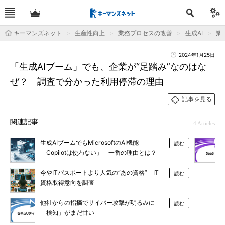
キーマンズネット
生産性向上
業務プロセスの改善
生成AI
業
2024年1月25日
「生成AIブーム」でも、企業が“足踏み”なのはな
ぜ？ 調査で分かった利用停滞の理由
記事を見る
関連記事
4 Articles
生成AIブームでもMicrosoftのAI機能
読む
「Copilotは使わない」 一番の理由とは？
今やITパスポートより人気の“あの資格” IT
読む
資格取得意向を調査
他社からの指摘でサイバー攻撃が明るみに
読む
「検知」がまだ甘い