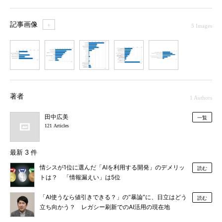
記事画像
＋
5 Images
1
2
3
4
5
著者
1 Authors
田中広美
一覧
121 Articles
最新 3 件
情シスが1位に選んだ「AIを利用する開発」のデメリッ
読む
トは？ 「情報漏えい」は5位
「AI使うなら値引きできる？」の“暴論”に、日立はどう
読む
立ち向かう？ レガシー刷新でのAI活用の現在地