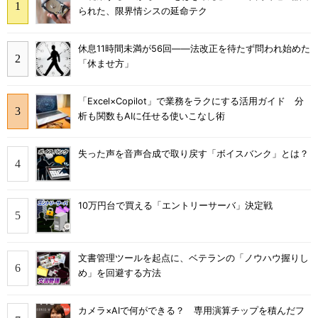
られた、限界情シスの延命テク
休息11時間未満が56回――法改正を待たず問われ始めた
「休ませ方」
「Excel×Copilot」で業務をラクにする活用ガイド 分
析も関数もAIに任せる使いこなし術
失った声を音声合成で取り戻す「ボイスバンク」とは？
10万円台で買える「エントリーサーバ」決定戦
文書管理ツールを起点に、ベテランの「ノウハウ握りし
め」を回避する方法
カメラ×AIで何ができる？ 専用演算チップを積んだフ