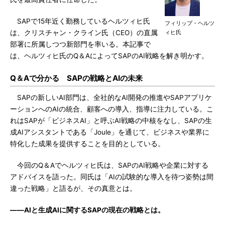
SAPで15年近く勤務しているヘルツィヒ氏
フィリップ・ヘルツ
は、クリスチャン・クライン氏（CEO）の直属
ィヒ氏
部署に所属しつつ新部門を率いる。本記事で
は、ヘルツィヒ氏のQ＆AによってSAPのAI戦略を解き明かす。
Q＆Aで分かる SAPの戦略とAIの未来
SAPの新しいAI部門は、全社的なAI開発の推進やSAPアプリケ
ーションへのAIの統合、顧客への導入、指導に注力している。こ
れはSAPが「ビジネスAI」と呼ぶAI戦略の中核をなし、SAPの生
成AIアシスタントである「Joule」を通じて、ビジネスや業界に
特化した成果を提供することを目的としている。
今回のQ＆Aでヘルツィヒ氏は、SAPのAI戦略や企業に対する
アドバイスを語った。同氏は「AIの試験的な導入を待つ姿勢は間
違った戦略」と語るが、その真意とは。
――AIと生成AIに関するSAPの現在の戦略とは。