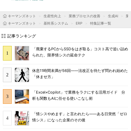
キーマンズネット
生産性向上
業務プロセスの改善
生成AI
業
キーマンズネット
基幹系システム
ERP
特集記事一覧
記事ランキング
「廃棄するPCからSSDをはぎ取る」コスト高で追い詰め
られた、限界情シスの延命テク
休息11時間未満が56回――法改正を待たず問われ始めた
「休ませ方」
「Excel×Copilot」で業務をラクにする活用ガイド 分
析も関数もAIに任せる使いこなし術
「情シスやめます」と言われたら――ある日突然「ゼロ
情シス」になった企業のその後