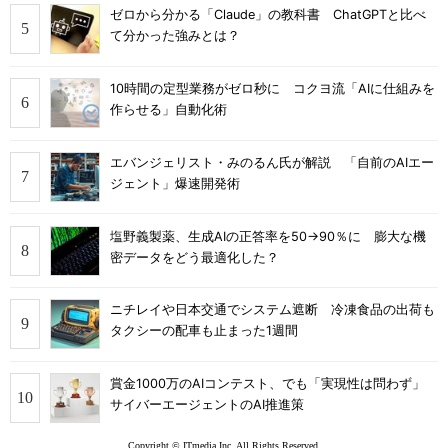
ゼロから分かる「Claude」の教科書 ChatGPTと比べ
て分かった強みとは？
10時間の定型業務がゼロ秒に コクヨ流「AIに仕組みを
作らせる」自動化術
エバンジェリスト・みのるん氏が解説 「自前のAIエー
ジェント」爆速開発術
塩野義製薬、生成AIの正答率を50→90％に 膨大な機
密データをどう最適化した？
ニチレイや日本交通でシステム遮断 冷凍食品の出荷も
タクシーの配車も止まった1週間
賞金1000万のAIコンテスト、でも「実現性は問わず」
サイバーエージェントのAI推進策
Copyright © ITmedia Inc. All Rights Reserved.