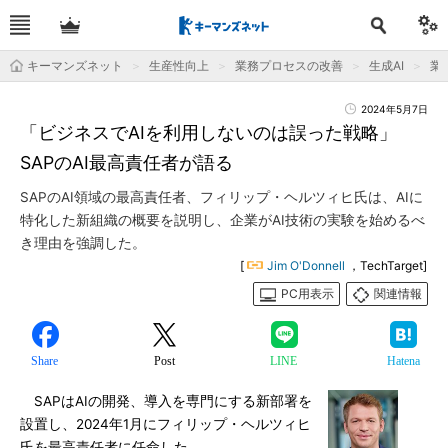
キーマンズネット
生産性向上
業務プロセスの改善
生成AI
業
2024年5月7日
「ビジネスでAIを利用しないのは誤った戦略」
SAPのAI最高責任者が語る
SAPのAI領域の最高責任者、フィリップ・ヘルツィヒ氏は、AIに
特化した新組織の概要を説明し、企業がAI技術の実験を始めるべ
き理由を強調した。
[
Jim O'Donnell
，TechTarget]
PC用表示
関連情報
Share
Post
LINE
Hatena
SAPはAIの開発、導入を専門にする新部署を
設置し、2024年1月にフィリップ・ヘルツィヒ
氏を最高責任者に任命した。