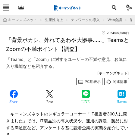
キーマンズネット
生産性向上
テレワークの導入
Web会議
業
2024年5月30日
「背景ボカシ、外れてあわや大惨事……」Teamsと
Zoomの不満ポイント【調査】
「Teams」と「Zoom」に対するユーザーの不満や意見、お気に
入り機能などを紹介する。
[キーマンズネット]
PC用表示
関連情報
Share
Post
LINE
Hatena
キーマンズネットのレギュラーコーナー「IT担当者300人に聞
きました」では、IT製品別の導入状況や、運用の課題、製品に対
する満足度など、アンケートを基に読者企業の実態を紹介してい
る。