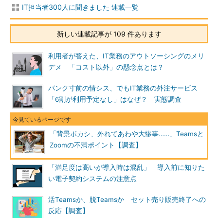
IT担当者300人に聞きました 連載一覧
新しい連載記事が 109 件あります
利用者が答えた、IT業務のアウトソーシングのメリ
デメ 「コスト以外」の懸念点とは？
パンク寸前の情シス、でもIT業務の外注サービス
「6割が利用予定なし」はなぜ？ 実態調査
「背景ボカシ、外れてあわや大惨事……」Teamsと
Zoomの不満ポイント【調査】
「満足度は高いが導入時は混乱」 導入前に知りた
い電子契約システムの注意点
活Teamsか、脱Teamsか セット売り販売終了への
反応【調査】