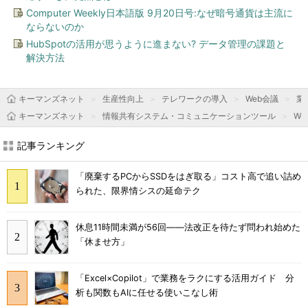
Computer Weekly日本語版 9月20日号:なぜ暗号通貨は主流に
ならないのか
HubSpotの活用が思うように進まない? データ管理の課題と
解決方法
キーマンズネット
生産性向上
テレワークの導入
Web会議
業
キーマンズネット
情報共有システム・コミュニケーションツール
We
記事ランキング
「廃棄するPCからSSDをはぎ取る」コスト高で追い詰め
られた、限界情シスの延命テク
休息11時間未満が56回――法改正を待たず問われ始めた
「休ませ方」
「Excel×Copilot」で業務をラクにする活用ガイド 分
析も関数もAIに任せる使いこなし術