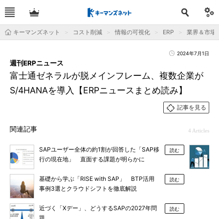
キーマンズネット
コスト削減
情報の可視化
ERP
業界＆市場
2024年7月1日
週刊ERPニュース
富士通ゼネラルが脱メインフレーム、複数企業が
S/4HANAを導入【ERPニュースまとめ読み】
記事を見る
関連記事
4 Articles
SAPユーザー全体の約1割が回答した「SAP移
読む
行の現在地」 直面する課題が明らかに
基礎から学ぶ「RISE with SAP」 BTP活用
読む
事例3選とクラウドシフトを徹底解説
近づく「Xデー」、どうするSAPの2027年問
読む
題