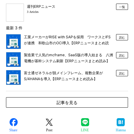
週刊ERPニュース
一覧
3 Articles
最新 3 件
工業メーカーがRISE with SAPを採用 ワークスとIFS
読む
が連携 和歌山市のOCI導入【ERPニュースまとめ読
み】
製造業で人気のmcframe、SaaS版の導入始まる 八洲
読む
電機が基幹システム刷新【ERPニュースまとめ読み】
富士通ゼネラルが脱メインフレーム、複数企業が
読む
S/4HANAを導入【ERPニュースまとめ読み】
記事を見る
Share
Post
LINE
Hatena