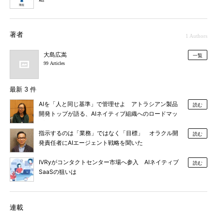
著者
1 Authors
大島広嵩
一覧
99 Articles
最新 3 件
AIを「人と同じ基準」で管理せよ アトラシアン製品
読む
開発トップが語る、AIネイティブ組織へのロードマッ
プ
指示するのは「業務」ではなく「目標」 オラクル開
読む
発責任者にAIエージェント戦略を聞いた
IVRyがコンタクトセンター市場へ参入 AIネイティブ
読む
SaaSの狙いは
連載