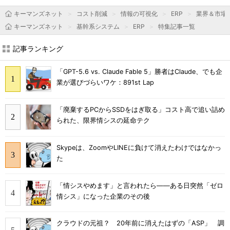
キーマンズネット
コスト削減
情報の可視化
ERP
業界＆市場
キーマンズネット
基幹系システム
ERP
特集記事一覧
記事ランキング
「GPT-5.6 vs. Claude Fable 5」勝者はClaude、でも企
業が選びづらいワケ：891st Lap
「廃棄するPCからSSDをはぎ取る」コスト高で追い詰め
られた、限界情シスの延命テク
Skypeは、ZoomやLINEに負けて消えたわけではなかっ
た
「情シスやめます」と言われたら――ある日突然「ゼロ
情シス」になった企業のその後
クラウドの元祖？ 20年前に消えたはずの「ASP」 調