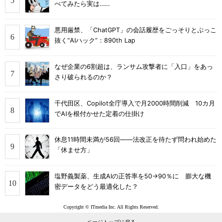
べてみたら実は……
悪用厳禁、「ChatGPT」の会話履歴をごっそりとぶっこ
抜く“AIハック”：890th Lap
なぜ企業の6割超は、ランサム攻撃者に「入口」をあっ
さり破られるのか？
千代田区、Copilot全庁導入で月2000時間削減 10カ月
でAIを根付かせた定着の仕掛け
休息11時間未満が56回――法改正を待たず問われ始めた
「休ませ方」
塩野義製薬、生成AIの正答率を50→90％に 膨大な機
密データをどう最適化した？
Copyright © ITmedia Inc. All Rights Reserved.
ページトップに戻る