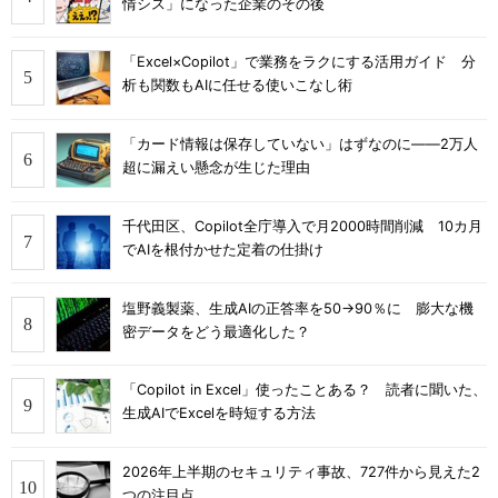
情シス」になった企業のその後
「Excel×Copilot」で業務をラクにする活用ガイド 分
析も関数もAIに任せる使いこなし術
「カード情報は保存していない」はずなのに――2万人
超に漏えい懸念が生じた理由
千代田区、Copilot全庁導入で月2000時間削減 10カ月
でAIを根付かせた定着の仕掛け
塩野義製薬、生成AIの正答率を50→90％に 膨大な機
密データをどう最適化した？
「Copilot in Excel」使ったことある？ 読者に聞いた、
生成AIでExcelを時短する方法
2026年上半期のセキュリティ事故、727件から見えた2
つの注目点