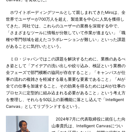
ホワイトボーディングツールとして親しまれてきたMiroは、全
世界でユーザーが700万人を超え、製造業を中心に人気を獲得し
てきた。同社では、これらのユーザーの業務を深堀する中で、
「さまざまなツールに情報が分散していて作業が進まない」「職
種や専門領域を超えたコラボレーションが難しい」といった課題
があることに気付いたという。
ミロ・ジャパンではこの課題を解決するために、業務のあるべ
き姿として「アイデアの洗い出しや絞り込み、検証という業務の
全フェーズで部門横断の協同が存在すること」「キャンバスが仕
事の流れの複雑さを軽減する最も重要な要素であること」「AIが
全ての仕事を加速すること。その効果を得るためにはAIが仕事の
プロセスに定型的に組み込まれる必要があること」という考え方
を整理し、それらを50以上の新機能に落とし込んで「Intelligent
Canvas」としてリブランドするという。
2024年7月に代表取締役に就任した向
山泰貴氏は、Intelligent Canvasについ