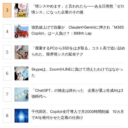
「情シスやめます」と言われたら――ある日突然「ゼロ
情シス」になった企業のその後
強気値上げで自爆か ClaudeやGeminiに押され「M365
Copilot」は一人負け？：888th Lap
「廃棄するPCからSSDをはぎ取る」コスト高で追い詰め
られた、限界情シスの延命テク
Skypeは、ZoomやLINEに負けて消えたわけではなかっ
た
「ChatGPT」の独走は終わった 企業が選ぶ生成AIは3
強時代へ
千代田区、Copilot全庁導入で月2000時間削減 10カ月
でAIを根付かせた定着の仕掛け