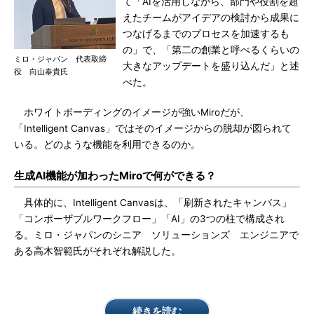
て「AIを活用しながら、部門や役割を超
えたチームがアイデアの検討から成果に
つなげるまでのプロセスを加速するも
の」で、「第二の創業と呼べるくらいの
ミロ・ジャパン 代表取締
大きなアップデートを盛り込んだ」と述
役 向山泰貴氏
べた。
ホワイトボーディングのイメージが強いMiroだが、
「Intelligent Canvas」ではそのイメージからの脱却が図られて
いる。どのような機能を利用できるのか。
生成AI機能が加わったMiroで何ができる？
具体的に、Intelligent Canvasは、「刷新されたキャンバス」
「コンポーザブルワークフロー」「AI」の3つの柱で構成され
る。ミロ・ジャパンのシニア ソリューションズ エンジニアで
ある高木智範氏がそれぞれ解説した。
続きを読む