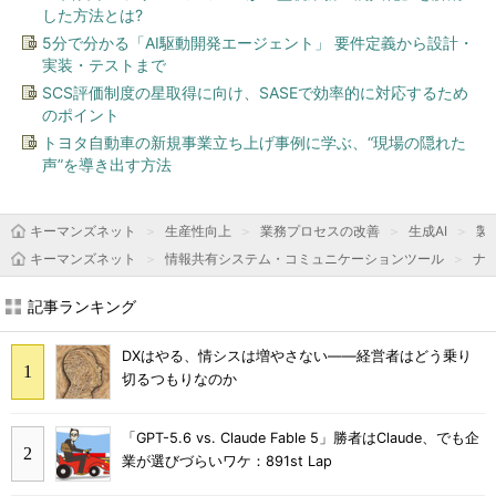
した方法とは?
5分で分かる「AI駆動開発エージェント」 要件定義から設計・
実装・テストまで
SCS評価制度の星取得に向け、SASEで効率的に対応するため
のポイント
トヨタ自動車の新規事業立ち上げ事例に学ぶ、“現場の隠れた
声”を導き出す方法
キーマンズネット
生産性向上
業務プロセスの改善
生成AI
製
キーマンズネット
情報共有システム・コミュニケーションツール
ナ
記事ランキング
DXはやる、情シスは増やさない――経営者はどう乗り
切るつもりなのか
「GPT-5.6 vs. Claude Fable 5」勝者はClaude、でも企
業が選びづらいワケ：891st Lap