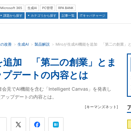
Microsoft 365
生成AI
PC管理
RPA BANK
課題から探す
カテゴリから探す
記事一覧
ITキャパチャージ
スの改善
生成AI
製品解説
Miroが生成AI機能を追加 「第二の創業
並び順：
能を追加 「第二の創業」とま
ップデートの内容とは
でAI機能を含む「Intelligent Canvas」を発表し
型アップデートの内容とは。
[
キーマンズネット
]