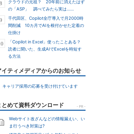
クラウドの元祖？ 20年前に消えたはず
の「ASP」 調べてみたら実は……
千代田区、Copilot全庁導入で月2000時
間削減 10カ月でAIを根付かせた定着の
仕掛け
「Copilot in Excel」使ったことある？
読者に聞いた、生成AIでExcelを時短す
る方法
アイティメディアからのお知らせ
キャリア採用の応募を受け付けています
Webサイト改ざんなどの情報漏えい、い
ま行うべき対策は?