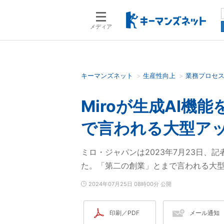
メディア
キーマンズネット
生産性向上
業務プロセ
検索語を入力してください
Miroが生成AI機
で言われる大型ア
ミロ・ジャパンは2023年7月23日、記者会見
た。「第二の創業」とまで言われる大
2024年07月25日 08時00分 公開
印刷／PDF
メール通知