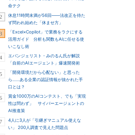
命テク
休息11時間未満が56回――法改正を待た
ず問われ始めた「休ませ方」
「Excel×Copilot」で業務をラクにする
活用ガイド 分析も関数もAIに任せる使
いこなし術
エバンジェリスト・みのるん氏が解説
「自前のAIエージェント」爆速開発術
「開発環境だから心配ない」と思った
ら……ある企業の認証情報が抜かれた手
口とは？
賞金1000万のAIコンテスト、でも「実現
性は問わず」 サイバーエージェントの
AI推進策
4人に3人が「引継ぎマニュアル使えな
い」 200人調査で見えた問題点