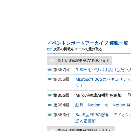
イベントレポートアーカイブ 連載一覧
次回の掲載をメールで受け取る
新しい連載記事が 77 件あります
357
生成AIをバリバリ活用したい
356
Microsoft 365のセ
ント
355
Miroが生成AI機能を追加
354
結局「Notion」や「Noti
353
SaaS型ERPの懸念「アド
語る最適解
過去の連載記事が 352 件あります