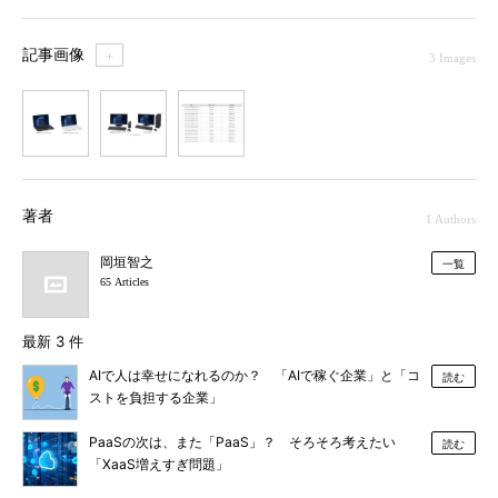
記事画像
＋
3 Images
1
2
3
著者
1 Authors
岡垣智之
一覧
65 Articles
最新 3 件
AIで人は幸せになれるのか？ 「AIで稼ぐ企業」と「コ
読む
ストを負担する企業」
PaaSの次は、また「PaaS」？ そろそろ考えたい
読む
「XaaS増えすぎ問題」