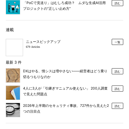
「PoCで見送り」はむしろ成功？ ムダな生成AI活用
読む
プロジェクトの“正しい止め方”
連載
ニュースピックアップ
一覧
679 Articles
最新 3 件
DXはやる、情シスは増やさない――経営者はどう乗り
読む
切るつもりなのか
4人に3人が「引継ぎマニュアル使えない」 200人調査
読む
で見えた問題点
2026年上半期のセキュリティ事故、727件から見えた2
読む
つの注目点