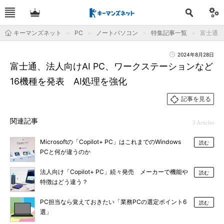
キーマンズネット
PC
ノートパソコン
特集記事一覧
富士通、
2024年8月28日
富士通、法人向けAI PC、ワークステーションなど
16機種を発表 AI処理を強化
記事を見る
関連記事
3 Articles
Microsoftの「Copilot+ PC」はこれまでのWindows
読む
PCと何が違うのか
法人向け「Copilot+ PC」続々発売 メーカーで機能や
読む
特徴はどう違う？
PC担当なら覚えておきたい「業務PCの選定ポイント6
読む
選」