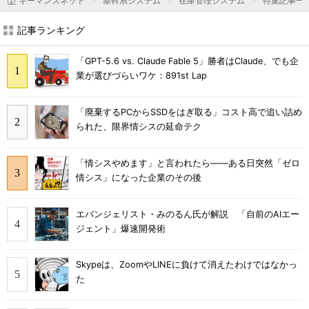
キーマンズネット
基幹系システム
在庫管理システム
特集記事一
記事ランキング
「GPT-5.6 vs. Claude Fable 5」勝者はClaude、でも企
業が選びづらいワケ：891st Lap
「廃棄するPCからSSDをはぎ取る」コスト高で追い詰め
られた、限界情シスの延命テク
「情シスやめます」と言われたら――ある日突然「ゼロ
情シス」になった企業のその後
エバンジェリスト・みのるん氏が解説 「自前のAIエー
ジェント」爆速開発術
Skypeは、ZoomやLINEに負けて消えたわけではなかっ
た