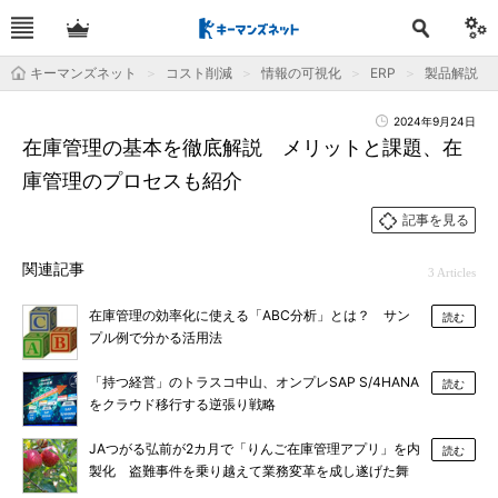
キーマンズネット
コスト削減
情報の可視化
ERP
製品解説
2024年9月24日
在庫管理の基本を徹底解説 メリットと課題、在
庫管理のプロセスも紹介
記事を見る
関連記事
3 Articles
在庫管理の効率化に使える「ABC分析」とは？ サン
読む
プル例で分かる活用法
「持つ経営」のトラスコ中山、オンプレSAP S/4HANA
読む
をクラウド移行する逆張り戦略
JAつがる弘前が2カ月で「りんご在庫管理アプリ」を内
読む
製化 盗難事件を乗り越えて業務変革を成し遂げた舞
台裏