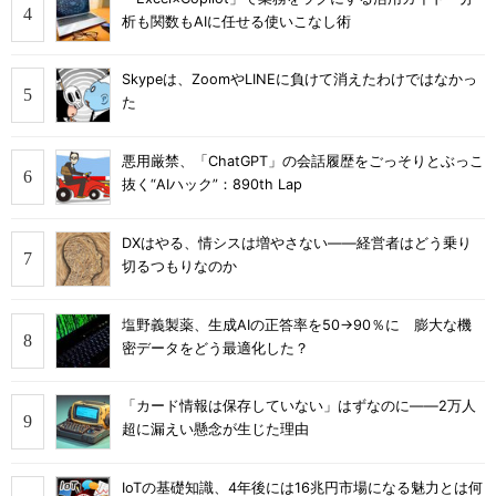
析も関数もAIに任せる使いこなし術
Skypeは、ZoomやLINEに負けて消えたわけではなかっ
た
悪用厳禁、「ChatGPT」の会話履歴をごっそりとぶっこ
抜く“AIハック”：890th Lap
DXはやる、情シスは増やさない――経営者はどう乗り
切るつもりなのか
塩野義製薬、生成AIの正答率を50→90％に 膨大な機
密データをどう最適化した？
「カード情報は保存していない」はずなのに――2万人
超に漏えい懸念が生じた理由
IoTの基礎知識、4年後には16兆円市場になる魅力とは何