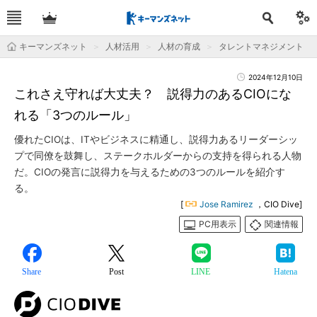
キーマンズネット
人材活用
人材の育成
タレントマネジメント
2024年12月10日
これさえ守れば大丈夫？ 説得力のあるCIOにな
れる「3つのルール」
優れたCIOは、ITやビジネスに精通し、説得力あるリーダーシッ
プで同僚を鼓舞し、ステークホルダーからの支持を得られる人物
だ。CIOの発言に説得力を与えるための3つのルールを紹介す
る。
[
Jose Ramirez
，CIO Dive]
PC用表示
関連情報
Share
Post
LINE
Hatena