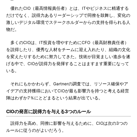
優れたCIO（最高情報責任者）とは、ITやビジネスに精通する
だけでなく、説得力あるリーダーシップで同僚を鼓舞し、変化の
激しいデジタル環境でステークホルダーからの支持を得られる人
物だ。
多くのCIOは、IT投資を増やすためにCFO（最高財務責任者）
を説得したり、優秀な人材をチームに迎え入れたり、組織の文化
を変えたりするために努力してきた。技術が目覚ましい進歩を遂
げる中で、CIOが説得力を発揮することはますます重要になって
いる。
それにもかかわらず、Gartnerの調査では、リソース確保やア
イデアの支持獲得においてCIOが最も影響力を持つと考える経営
陣はわずか7％にとどまるという結果が出ている。
CIOの発言に説得力を与える3つのルール
説得力を高め、同僚に影響を与えるために、CIOは次の3つの
ルールに従うのがよいだろう。