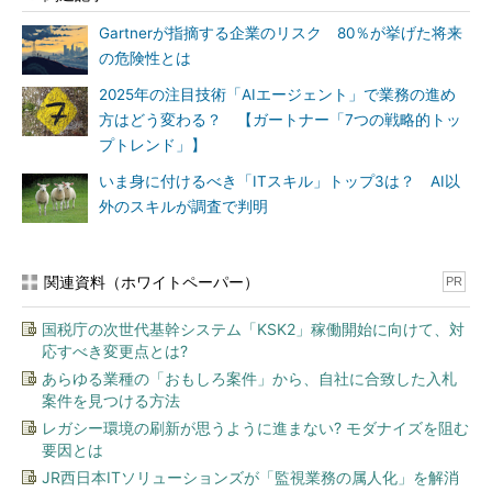
Gartnerが指摘する企業のリスク 80％が挙げた将来
の危険性とは
2025年の注目技術「AIエージェント」で業務の進め
方はどう変わる？ 【ガートナー「7つの戦略的トッ
プトレンド」】
いま身に付けるべき「ITスキル」トップ3は？ AI以
外のスキルが調査で判明
関連資料（ホワイトペーパー）
PR
国税庁の次世代基幹システム「KSK2」稼働開始に向けて、対
応すべき変更点とは?
あらゆる業種の「おもしろ案件」から、自社に合致した入札
案件を見つける方法
レガシー環境の刷新が思うように進まない? モダナイズを阻む
要因とは
JR西日本ITソリューションズが「監視業務の属人化」を解消