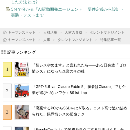
した方法とは?
5分で分かる「AI駆動開発エージェント」 要件定義から設計・
実装・テストまで
キーマンズネット
人材活用
人材の育成
タレントマネジメント
キーマンズネット
人事
タレントマネジメント
特集記事一覧
記事ランキング
「情シスやめます」と言われたら――ある日突然「ゼロ
情シス」になった企業のその後
「GPT-5.6 vs. Claude Fable 5」勝者はClaude、でも企
業が選びづらいワケ：891st Lap
「廃棄するPCからSSDをはぎ取る」コスト高で追い詰め
られた、限界情シスの延命テク
「Excel×Copilot」で業務をラクにする活用ガイド 分