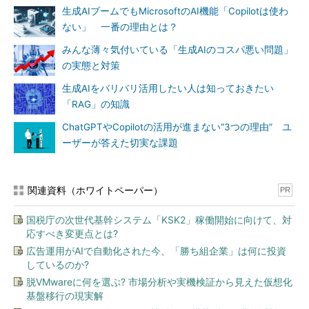
生成AIブームでもMicrosoftのAI機能「Copilotは使わ
ない」 一番の理由とは？
みんな薄々気付いている「生成AIのコスパ悪い問題」
の実態と対策
生成AIをバリバリ活用したい人は知っておきたい
「RAG」の知識
ChatGPTやCopilotの活用が進まない“3つの理由” ユ
ーザーが答えた切実な課題
関連資料（ホワイトペーパー）
PR
国税庁の次世代基幹システム「KSK2」稼働開始に向けて、対
応すべき変更点とは?
広告運用がAIで自動化された今、「勝ち組企業」は何に投資
しているのか?
脱VMwareに何を選ぶ? 市場分析や実機検証から見えた仮想化
基盤移行の現実解