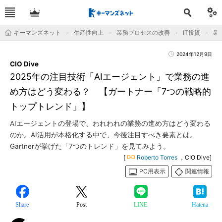
キーマンズネット
生産性向上
業務プロセスの改善
IT投資
業
2024年12月9日
CIO Dive
2025年の注目技術「AIエージェント」で業務の進
め方はどう変わる？ 【ガートナー「7つの戦略的
トップトレンド」】
AIエージェントの登場で、われわれの業務の進め方はどう変わる
のか。AI活用が本格化する中で、今後注目すべき要素とは。
Gartnerが挙げた「7つのトレンド」を見てみよう。
[
Roberto Torres
，CIO Dive]
PC用表示
関連情報
Share
Post
LINE
Hatena