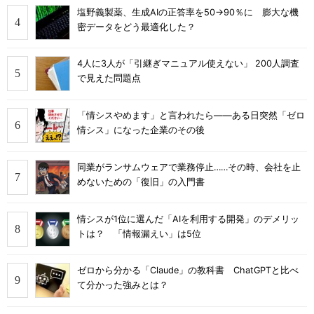
塩野義製薬、生成AIの正答率を50→90％に 膨大な機
密データをどう最適化した？
4人に3人が「引継ぎマニュアル使えない」 200人調査
で見えた問題点
「情シスやめます」と言われたら――ある日突然「ゼロ
情シス」になった企業のその後
同業がランサムウェアで業務停止……その時、会社を止
めないための「復旧」の入門書
情シスが1位に選んだ「AIを利用する開発」のデメリッ
トは？ 「情報漏えい」は5位
ゼロから分かる「Claude」の教科書 ChatGPTと比べ
て分かった強みとは？