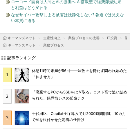
ローコード開発は人間とAIの協働へ AI搭載型で経費節減効果
と利益はどう変わる
なぜサイバー攻撃による被害は沈静化しない? 報道では見えな
い本質に迫る
キーマンズネット
生産性向上
業務プロセスの改善
IT投資
業
キーマンズネット
業務プロセス
記事ランキング
休息11時間未満が56回――法改正を待たず問われ始めた
「休ませ方」
「廃棄するPCからSSDをはぎ取る」コスト高で追い詰め
られた、限界情シスの延命テク
千代田区、Copilot全庁導入で月2000時間削減 10カ月
でAIを根付かせた定着の仕掛け