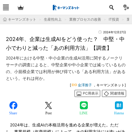
キーマンズネット
生産性向上
業務プロセスの改善
IT投資
業
2024年12月27日
2024年、企業は生成AIをどう使った？ 中堅・中
小でわりと減った「あの利用方法」【調査】
2024年における中堅・中小企業の生成AI活用に関するノークリ
サーチの調査によると、中堅企業や中小企業では減っているもの
の、小規模企業では利用が伸び得ている「ある利用方法」がある
という。それは何か。
[
金澤雅子
，キーマンズネット]
PC用表示
関連情報
Share
Post
LINE
Hatena
2024年は、生成AIの本格活用を進める企業が増えた。ただ
し、事業規模（年商規模）によって、その利用方法には違いがあ