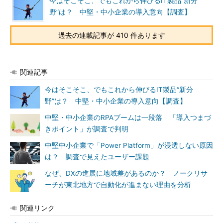
今はそこそこ、でもこれから伸びるIT製品“新分
野”は？ 中堅・中小企業の導入意向【調査】
過去の連載記事が 410 件あります
関連記事
今はそこそこ、でもこれから伸びるIT製品“新分
野”は？ 中堅・中小企業の導入意向【調査】
中堅・中小企業のRPAブームは一段落 「導入つまづ
きポイント」が調査で判明
中堅中小企業で「Power Platform」が浸透しない原因
は？ 調査で見えたユーザー課題
なぜ、DXの進展に地域差があるのか？ ノークリサ
ーチが東北地方で自動化が進まない理由を分析
関連リンク