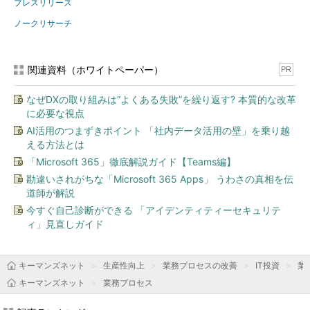
プレスリリース
ノークリサーチ
関連資料（ホワイトペーパー）
PR
なぜDXの取り組みは“よくある失敗”を繰り返す? 本質的な改革
に必要な視点
AI活用のつまずきポイント 「社内データ活用の壁」を乗り越
える方法とは
「Microsoft 365」徹底解説ガイド【Teams編】
勘違いされがちな「Microsoft 365 Apps」 うわさの真相を伝
道師が解説
今すぐ自己診断ができる 「アイデンティティーセキュリテ
ィ」見直しガイド
キーマンズネット
生産性向上
業務プロセスの改善
IT投資
業
キーマンズネット
業務プロセス