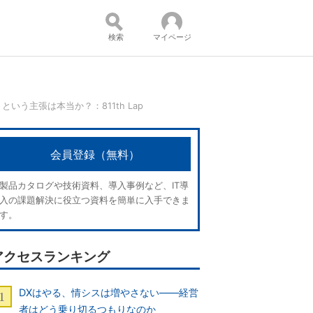
検索
マイページ
う主張は本当か？：811th Lap
コンテンツ：
会員登録（無料）
製品カタログや技術資料、導入事例など、IT導
入の課題解決に役立つ資料を簡単に入手できま
す。
アクセスランキング
DXはやる、情シスは増やさない――経営
者はどう乗り切るつもりなのか