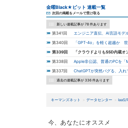
金曜Black★ピット 連載一覧
次回の掲載をメールで受け取る
新しい連載記事が 78 件あります
341
エンジニア直伝、AI言語モデル
340
「GPT-4o」を軽く超越か 世
339
「クラウドよりもSSD内蔵オン
338
Apple非公認、普通のPCを「
337
ChatGPTが突然バグる、入れ
過去の連載記事が 336 件あります
キーマンズネット
データセンター
IaaS/