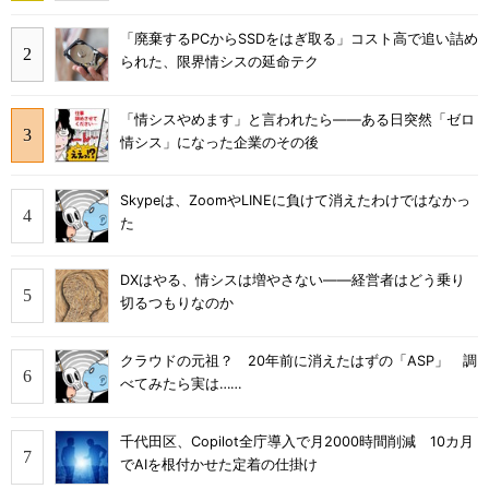
「廃棄するPCからSSDをはぎ取る」コスト高で追い詰め
られた、限界情シスの延命テク
「情シスやめます」と言われたら――ある日突然「ゼロ
情シス」になった企業のその後
Skypeは、ZoomやLINEに負けて消えたわけではなかっ
た
DXはやる、情シスは増やさない――経営者はどう乗り
切るつもりなのか
クラウドの元祖？ 20年前に消えたはずの「ASP」 調
べてみたら実は……
千代田区、Copilot全庁導入で月2000時間削減 10カ月
でAIを根付かせた定着の仕掛け