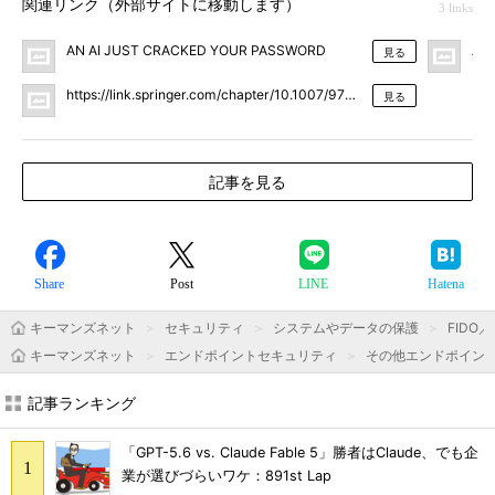
関連リンク（外部サイトに移動します）
3 links
AN AI JUST CRACKED YOUR PASSWORD
A b
見る
https://link.springer.com/chapter/10.1007/978-3-642-32946-3_3
見る
記事を見る
Share
Post
LINE
Hatena
キーマンズネット
セキュリティ
システムやデータの保護
FIDO
キーマンズネット
エンドポイントセキュリティ
その他エンドポイン
記事ランキング
「GPT-5.6 vs. Claude Fable 5」勝者はClaude、でも企
業が選びづらいワケ：891st Lap