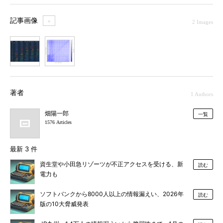
記事画像
＋
2 Images
1
2
著者
1 Authors
畑陽一郎
一覧
1576 Articles
最新 3 件
資生堂や小田急リゾーツが不正アクセスを受ける、新
読む
電力も
ソフトバンクから8000人以上の情報漏えい、2026年
読む
版の10大脅威発表