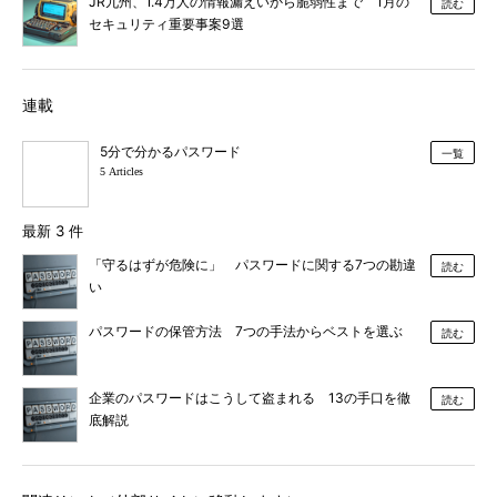
JR九州、1.4万人の情報漏えいから脆弱性まで 1月の
読む
セキュリティ重要事案9選
連載
5分で分かるパスワード
一覧
5 Articles
最新 3 件
「守るはずが危険に」 パスワードに関する7つの勘違
読む
い
パスワードの保管方法 7つの手法からベストを選ぶ
読む
企業のパスワードはこうして盗まれる 13の手口を徹
読む
底解説