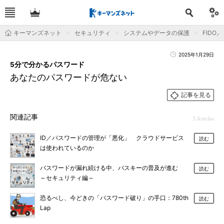
キーマンズネット
セキュリティ
システムやデータの保護
FIDO
2025年1月29日
5分で分かるパスワード
あなたのパスワードが危ない
記事を見る
関連記事
3 Articles
ID／パスワードの管理が「悪化」 クラウドサービス
読む
は使われているのか
パスワードが漏れ続ける中、パスキーの普及が進む
読む
～セキュリティ編～
恐るべし、今どきの「パスワード破り」の手口：780th
読む
Lap