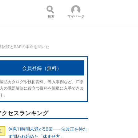
検索
マイページ
の選択肢とSAPの本命を聞いた
コンテンツ：
会員登録（無料）
製品カタログや技術資料、導入事例など、IT導
入の課題解決に役立つ資料を簡単に入手できま
す。
アクセスランキング
休息11時間未満が56回――法改正を待た
ず問われ始めた「休ませ方」