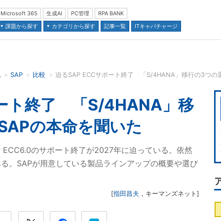
Microsoft 365
生成AI
PC管理
RPA BANK
課題から探す
カテゴリから探す
記事一覧
ITキャパチャージ
化
SAP
比較
迫るSAP ECCサポート終了 「S/4HANA」移行の3つ
並び順：
ポート終了 「S/4HANA」移
SAPの本命を聞いた
ECC6.0のサポート終了が2027年に迫っている。依然
る。SAPが用意している製品ラインアップの概要や選び
。
[
指田昌夫
，
キーマンズネット
]