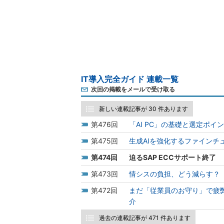
IT導入完全ガイド 連載一覧
次回の掲載をメールで受け取る
新しい連載記事が 30 件あります
476
「AI PC」の基礎と選定ポ
475
生成AIを強化するファインチ
474
迫るSAP ECCサポート終了
473
情シスの負担、どう減らす？
472
まだ「従業員のお守り」で疲
介
過去の連載記事が 471 件あります