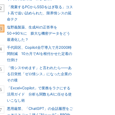
「廃棄するPCからSSDをはぎ取る」コス
ト高で追い詰められた、限界情シスの延
命テク
塩野義製薬、生成AIの正答率を
50→90％に 膨大な機密データをどう
最適化した？
千代田区、Copilot全庁導入で月2000時
間削減 10カ月でAIを根付かせた定着の
仕掛け
「情シスやめます」と言われたら――あ
る日突然「ゼロ情シス」になった企業の
その後
「Excel×Copilot」で業務をラクにする
活用ガイド 分析も関数もAIに任せる使
いこなし術
悪用厳禁、「ChatGPT」の会話履歴をご
っそりとぶっこ抜く“AIハック”：890th