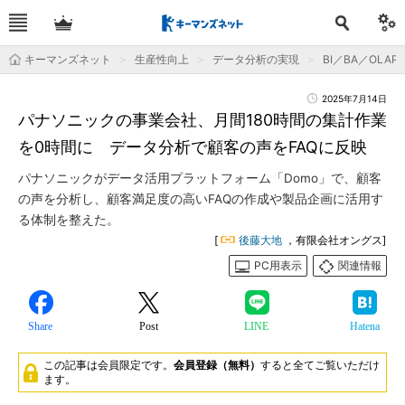
キーマンズネット
生産性向上
データ分析の実現
BI／BA／OLAP
2025年7月14日
パナソニックの事業会社、月間180時間の集計作業
を0時間に データ分析で顧客の声をFAQに反映
パナソニックがデータ活用プラットフォーム「Domo」で、顧客
の声を分析し、顧客満足度の高いFAQの作成や製品企画に活用す
る体制を整えた。
[
後藤大地
，有限会社オングス]
PC用表示
関連情報
Share
Post
LINE
Hatena
この記事は会員限定です。
会員登録（無料）
すると全てご覧いただけ
ます。