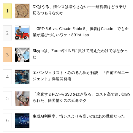
DXはやる、情シスは増やさない――経営者はどう乗り
切るつもりなのか
「GPT-5.6 vs. Claude Fable 5」勝者はClaude、でも企
業が選びづらいワケ：891st Lap
Skypeは、ZoomやLINEに負けて消えたわけではなかっ
た
エバンジェリスト・みのるん氏が解説 「自前のAIエー
ジェント」爆速開発術
「廃棄するPCからSSDをはぎ取る」コスト高で追い詰め
られた、限界情シスの延命テク
生成AI利用率、情シスよりも高いのはあの職種だった