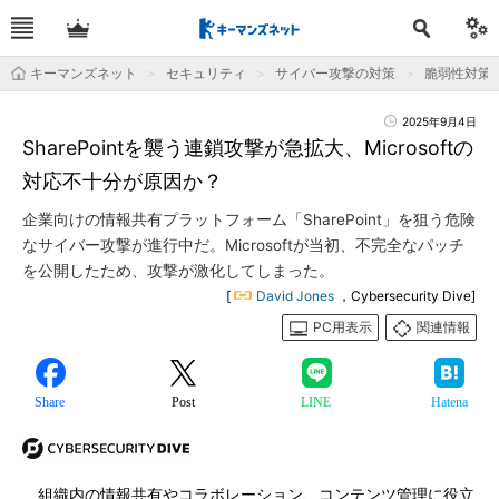
キーマンズネット
セキュリティ
サイバー攻撃の対策
脆弱性対策
2025年9月4日
SharePointを襲う連鎖攻撃が急拡大、Microsoftの
対応不十分が原因か？
企業向けの情報共有プラットフォーム「SharePoint」を狙う危険
なサイバー攻撃が進行中だ。Microsoftが当初、不完全なパッチ
を公開したため、攻撃が激化してしまった。
[
David Jones
，Cybersecurity Dive]
PC用表示
関連情報
Share
Post
LINE
Hatena
組織内の情報共有やコラボレーション、コンテンツ管理に役立