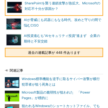
SharePointを襲う連鎖攻撃が急拡大、Microsoftの
対応不十分が原因か？
AIが脅威にも武器にもなる時代、攻めと守りの間で
悩むCISO
AI投資進むも"AIセキュリティ投資"進まず 企業の
期待と不安交錯
過去の連載記事が 448 件あります
関連記事
Windows標準機能を逆手に取るサイバー攻撃が横行
犯罪者が狙う死角とは
Microsoft製品の脆弱性が狙われた 「Power
Pages」が標的に
狙われるWindowsのショートカットファイル、でも