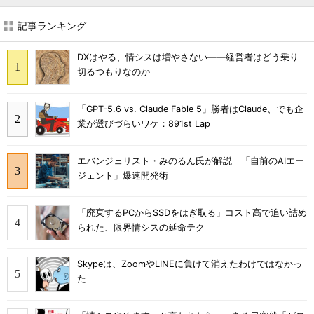
記事ランキング
DXはやる、情シスは増やさない――経営者はどう乗り
切るつもりなのか
「GPT-5.6 vs. Claude Fable 5」勝者はClaude、でも企
業が選びづらいワケ：891st Lap
エバンジェリスト・みのるん氏が解説 「自前のAIエー
ジェント」爆速開発術
「廃棄するPCからSSDをはぎ取る」コスト高で追い詰め
られた、限界情シスの延命テク
Skypeは、ZoomやLINEに負けて消えたわけではなかっ
た