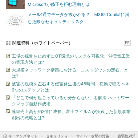
Microsoftが修正を拒む理由とは
メール1通でデータが抜かれる？ M365 Copilotに潜
む危険なセキュリティリスク
関連資料（ホワイトペーパー）
PR
工場の稼働を止めずにOT環境のリスクを可視化、沖電気工業
の実現方法とは?
大規模ネットワーク構築における「コストダウンの定石」と
は?
被害の規模を左右する侵害発生後の48時間、初動で取るべき
6つのステップとは
「どこで何が起こっているか分からない」を解消 ネットワー
クマップ自動作成術
連結売上高が約2倍に成長、富士フイルムが実践した新規事業
創出の戦略とは?
キーマンズネット
セキュリティ
サイバー攻撃の対策
脆弱性対策