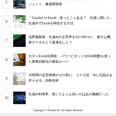
ジェント」爆速開発術
「Copilot in Excel」使ったことある？ 読者に聞いた、
生成AIでExcelを時短する方法
塩野義製薬、生成AIの正答率を50→90％に 膨大な機
密データをどう最適化した？
モダンExcel活用術 パワーピボットやDAX関数を使っ
た業務自動化の最短ルート
10時間の定型業務がゼロ秒に コクヨ流「AIに仕組みを
作らせる」自動化術
生成AI利用率、情シスよりも高いのはあの職種だった
Copyright © ITmedia Inc. All Rights Reserved.