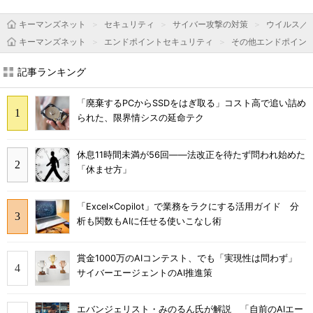
キーマンズネット
セキュリティ
サイバー攻撃の対策
ウイルス／
キーマンズネット
エンドポイントセキュリティ
その他エンドポイン
記事ランキング
「廃棄するPCからSSDをはぎ取る」コスト高で追い詰め
られた、限界情シスの延命テク
休息11時間未満が56回――法改正を待たず問われ始めた
「休ませ方」
「Excel×Copilot」で業務をラクにする活用ガイド 分
析も関数もAIに任せる使いこなし術
賞金1000万のAIコンテスト、でも「実現性は問わず」
サイバーエージェントのAI推進策
エバンジェリスト・みのるん氏が解説 「自前のAIエー