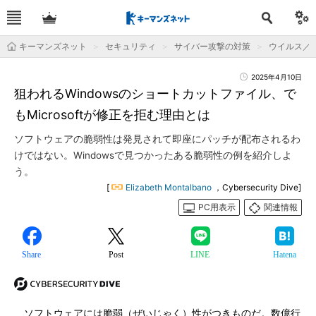
キーマンズネット
セキュリティ
サイバー攻撃の対策
ウイルス／
2025年4月10日
狙われるWindowsのショートカットファイル、で
もMicrosoftが修正を拒む理由とは
ソフトウェアの脆弱性は発見されて即座にパッチが配布されるわ
けではない。Windowsで見つかったある脆弱性の例を紹介しよ
う。
[
Elizabeth Montalbano
，Cybersecurity Dive]
PC用表示
関連情報
Share
Post
LINE
Hatena
ソフトウェアには脆弱（ぜいじゃく）性がつきものだ。数億行