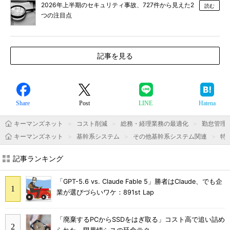
2026年上半期のセキュリティ事故、727件から見えた2
読む
つの注目点
記事を見る
Share
Post
LINE
Hatena
キーマンズネット
コスト削減
総務・経理業務の最適化
勤怠管理
キーマンズネット
基幹系システム
その他基幹系システム関連
特
記事ランキング
「GPT-5.6 vs. Claude Fable 5」勝者はClaude、でも企
業が選びづらいワケ：891st Lap
「廃棄するPCからSSDをはぎ取る」コスト高で追い詰め