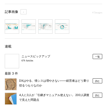
記事画像
＋
4 Images
1
2
3
4
連載
ニュースピックアップ
一覧
679 Articles
最新 3 件
DXはやる、情シスは増やさない――経営者はどう乗り
読む
切るつもりなのか
4人に3人が「引継ぎマニュアル使えない」 200人調査
読む
で見えた問題点