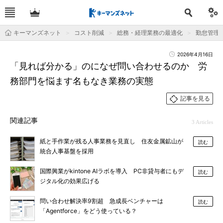
キーマンズネット
コスト削減
総務・経理業務の最適化
勤怠管理
2026年4月16日
「見れば分かる」のになぜ問い合わせるのか 労
務部門を悩ます名もなき業務の実態
記事を見る
関連記事
3 Articles
紙と手作業が残る人事業務を見直し 住友金属鉱山が
読む
統合人事基盤を採用
国際興業がkintone AIラボを導入 PC非貸与者にもデ
読む
ジタル化の効果広げる
問い合わせ解決率9割超 急成長ベンチャーは
読む
「Agentforce」をどう使っている？