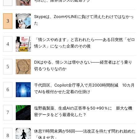
られた、限界情シスの延命テク
Skypeは、ZoomやLINEに負けて消えたわけではなかっ
た
「情シスやめます」と言われたら――ある日突然「ゼロ
情シス」になった企業のその後
DXはやる、情シスは増やさない――経営者はどう乗り
切るつもりなのか
千代田区、Copilot全庁導入で月2000時間削減 10カ月
でAIを根付かせた定着の仕掛け
塩野義製薬、生成AIの正答率を50→90％に 膨大な機
密データをどう最適化した？
休息11時間未満が56回――法改正を待たず問われ始めた
「休ませ方」