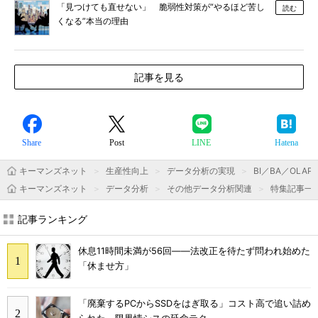
「見つけても直せない」 脆弱性対策が“やるほど苦し
読む
くなる”本当の理由
記事を見る
Share
Post
LINE
Hatena
キーマンズネット
生産性向上
データ分析の実現
BI／BA／OLAP
キーマンズネット
データ分析
その他データ分析関連
特集記事一
記事ランキング
休息11時間未満が56回――法改正を待たず問われ始めた
「休ませ方」
「廃棄するPCからSSDをはぎ取る」コスト高で追い詰め