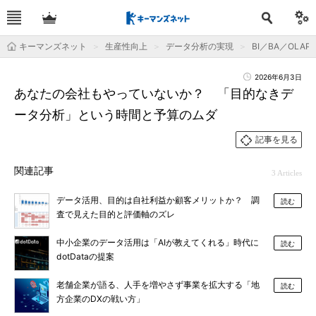
キーマンズネット
生産性向上
データ分析の実現
BI／BA／OLAP
2026年6月3日
あなたの会社もやっていないか？ 「目的なきデ
ータ分析」という時間と予算のムダ
記事を見る
関連記事
3 Articles
データ活用、目的は自社利益か顧客メリットか？ 調
読む
査で見えた目的と評価軸のズレ
中小企業のデータ活用は「AIが教えてくれる」時代に
読む
dotDataの提案
老舗企業が語る、人手を増やさず事業を拡大する「地
読む
方企業のDXの戦い方」