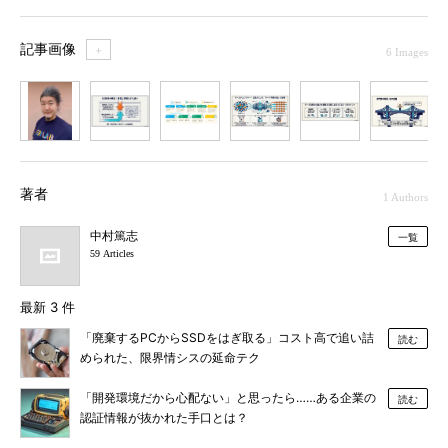
記事画像
＋
6 Images
1
2
3
4
5
6
著者
1 Authors
中村篤志
一覧
59 Articles
最新 3 件
「廃棄するPCからSSDをはぎ取る」コスト高で追い詰
読む
められた、限界情シスの延命テク
「開発環境だから心配ない」と思ったら……ある企業の
読む
認証情報が抜かれた手口とは？