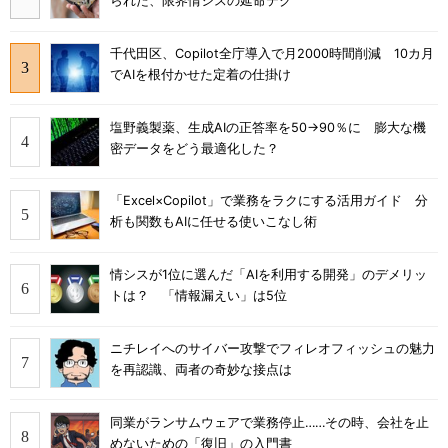
られた、限界情シスの延命テク
千代田区、Copilot全庁導入で月2000時間削減 10カ月
でAIを根付かせた定着の仕掛け
塩野義製薬、生成AIの正答率を50→90％に 膨大な機
密データをどう最適化した？
「Excel×Copilot」で業務をラクにする活用ガイド 分
析も関数もAIに任せる使いこなし術
情シスが1位に選んだ「AIを利用する開発」のデメリッ
トは？ 「情報漏えい」は5位
ニチレイへのサイバー攻撃でフィレオフィッシュの魅力
を再認識、両者の奇妙な接点は
同業がランサムウェアで業務停止……その時、会社を止
めないための「復旧」の入門書