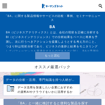
「BA」に関する製品情報やサービスの比較・事例、セミナーやニュー
ス
BA
BA（ビジネスアナリティクス）とは、会社の現状を正確に分析する
BI（ビジネスインテリジェンス）での分析結果をベースに将来を予
測し、次に行うべきアクションを提案しようとする考え方のこと。
つまりBIは現状分析であり、ビジネスの進捗と結果をモニタリング
してパフォーマンスを最適化するものであるのに対し、BAは予測分
析であり、データマイニングを核にデータから将来を予測し、結果
を最適化することで意思決定の自動化を実現するものだといえる。
オススメ厳選パック
データの分析・活用、専門知識を持つ人材がいない場合の方法は？
データ活用を加速したい企業におすすめ
の資料AIやクラウドをいかに活用するか
「BA」と一緒に検討すると便利な製品を探す