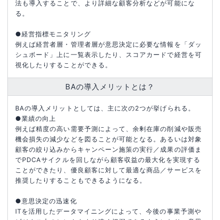
法も導入することで、より詳細な顧客分析などが可能にな
る。
●経営指標モニタリング
例えば経営者層・管理者層が意思決定に必要な情報を「ダッ
シュボード」上に一覧表示したり、スコアカードで経営を可
視化したりすることができる。
BAの導入メリットとは？
BAの導入メリットとしては、主に次の2つが挙げられる。
●業績の向上
例えば精度の高い需要予測によって、余剰在庫の削減や販売
機会損失の減少などを図ることが可能となる。あるいは対象
顧客の絞り込みからキャンペーン施策の実行／成果の評価ま
でPDCAサイクルを回しながら顧客収益の最大化を実現する
ことができたり、優良顧客に対して最適な商品／サービスを
推奨したりすることもできるようになる。
●意思決定の迅速化
ITを活用したデータマイニングによって、今後の事業予測や