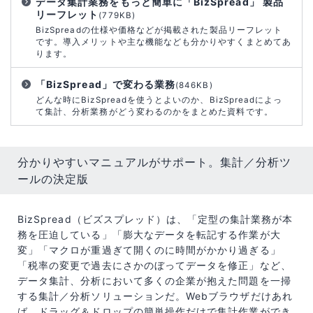
データ集計業務をもっと簡単に「BizSpread」 製品
リーフレット
(779KB)
BizSpreadの仕様や価格などが掲載された製品リーフレット
です。導入メリットや主な機能なども分かりやすくまとめてあ
ります。
「BizSpread」で変わる業務
(846KB)
どんな時にBizSpreadを使うとよいのか、BizSpreadによっ
て集計、分析業務がどう変わるのかをまとめた資料です。
分かりやすいマニュアルがサポート。集計／分析ツ
ールの決定版
BizSpread（ビズスプレッド）は、「定型の集計業務が本
務を圧迫している」「膨大なデータを転記する作業が大
変」「マクロが重過ぎて開くのに時間がかかり過ぎる」
「税率の変更で過去にさかのぼってデータを修正」など、
データ集計、分析において多くの企業が抱えた問題を一掃
する集計／分析ソリューションだ。Webブラウザだけあれ
ば、ドラッグ＆ドロップの簡単操作だけで集計作業ができ