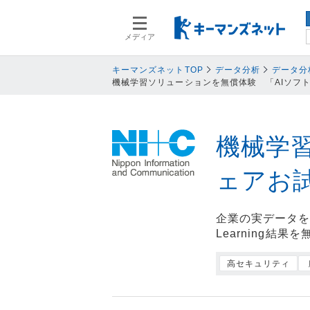
メディア
スマートデバイス
スマートデ
人事
人事
キーマンズネットTOP
データ分析
データ分
機械学習ソリューションを無償体験 「AIソフ
業務プロセス
業務プロセ
検索語を入力してください
基幹系システム
基幹系シス
ネットワークセキュリティ
ネットワー
機械学
データ分析
データ分析
ェアお
PC
PC
情報システム
情報システ
企業の実データを利用し
エンドポイントセキュリティ
エンドポイ
Learning結
バックアップ
バックアッ
高セキュリティ
オフィス機器
オフィス機
情報共有システム・コミュニケーシ
情報共有シ