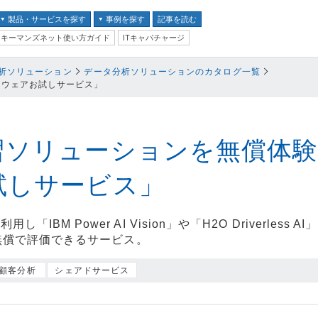
製品・サービスを探す
事例を探す
記事を読む
キーマンズネット使い方ガイド
ITキャパチャージ
バイス
析ソリューション
データ分析ソリューションのカタログ一覧
トウェアお試しサービス」
ス
並び順：
テム
クセキュリティ
習ソリューションを無償体験
試しサービス」
ム
「IBM Power AI Vision」や「H2O Driverless
ントセキュリティ
果を無償で評価できるサービス。
プ
顧客分析
シェアドサービス
器
ステム・コミュニケーシ