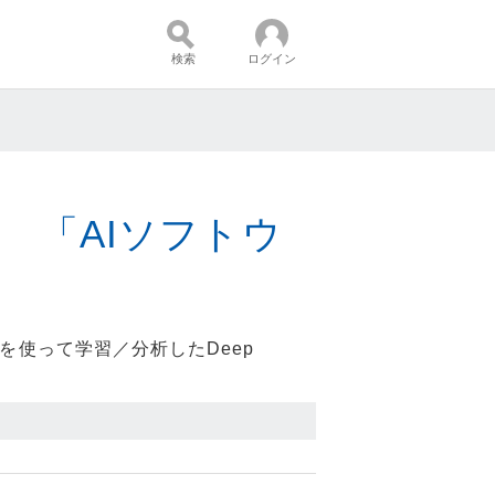
検索
ログイン
コンテンツ：
 「AIソフトウ
 AI」を使って学習／分析したDeep