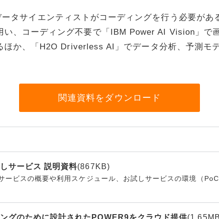
ingはデータサイエンティストがコーディングを行う必要
リティ
、コーディング不要で「IBM Power AI Vision
ター
か、「H2O Driverless AI」でデータ分析、予
ク機器
関連資料をダウンロード
ス
試しサービス 説明資料
(867KB)
しサービスの概要や利用スケジュール、お試しサービスの環境（Po
ニングのために設計されたPOWER9をクラウド提供
(1.65MB