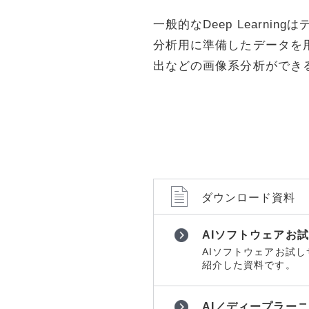
ョンツール
ョンツール
一般的なDeep Learn
物理セキュリティ
物理セキュ
分析用に準備したデータを用い
データセンター
データセン
出などの画像系分析ができるほ
サーバー
サーバー
ネットワーク機器
ネットワー
運用管理
運用管理
ストレージ
ストレージ
PCソフト
PCソフト
通信サービス
通信サービ
ダウンロード資料
開発
開発
AIソフトウェアお
仮想化
仮想化
AIソフトウェアお試
メール
メール
紹介した資料です。
Web構築
Web構築
AI／ディープラー