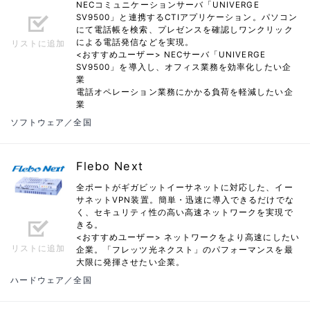
NECコミュニケーションサーバ「UNIVERGE
SV9500」と連携するCTIアプリケーション。パソコン
にて電話帳を検索、プレゼンスを確認しワンクリック
による電話発信などを実現。
リストに追加
<おすすめユーザー> NECサーバ「UNIVERGE
SV9500」を導入し、オフィス業務を効率化したい企
業
電話オペレーション業務にかかる負荷を軽減したい企
業
ソフトウェア／全国
Flebo Next
全ポートがギガビットイーサネットに対応した、イー
サネットVPN装置。簡単・迅速に導入できるだけでな
く、セキュリティ性の高い高速ネットワークを実現で
きる。
<おすすめユーザー> ネットワークをより高速にしたい
リストに追加
企業。「フレッツ光ネクスト」のパフォーマンスを最
大限に発揮させたい企業。
ハードウェア／全国