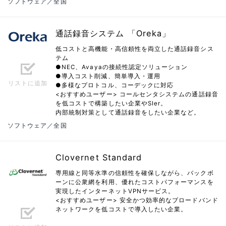
ソフトウェア／全国
通話録音システム 「Oreka」
低コストと高機能・高信頼性を両立した通話録音シス
テム
●NEC、Avayaの接続性認定ソリューション
●導入コスト削減、簡単導入・運用
リストに追加
●多様なプロトコル、コーデックに対応
<おすすめユーザー> コールセンタシステムの通話録音
を低コストで構築したい企業やSIer。
内部統制対策として通話録音をしたい企業など。
ソフトウェア／全国
Clovernet Standard
専用線と同等水準の信頼性を確保しながら、バックボ
ーンに公衆網を利用、優れたコストパフォーマンスを
実現したインターネットVPNサービス。
<おすすめユーザー> 安全かつ効率的なブロードバンド
ネットワークを低コストで導入したい企業。