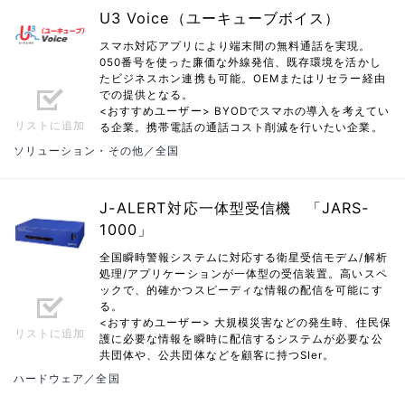
U3 Voice（ユーキューブボイス）
スマホ対応アプリにより端末間の無料通話を実現。
050番号を使った廉価な外線発信、既存環境を活かし
たビジネスホン連携も可能。OEMまたはリセラー経由
での提供となる。
<おすすめユーザー> BYODでスマホの導入を考えてい
リストに追加
る企業。携帯電話の通話コスト削減を行いたい企業。
ソリューション・その他／全国
J-ALERT対応一体型受信機 「JARS-
1000」
全国瞬時警報システムに対応する衛星受信モデム/解析
処理/アプリケーションが一体型の受信装置。高いスペ
ックで、的確かつスピーディな情報の配信を可能にす
る。
<おすすめユーザー> 大規模災害などの発生時、住民保
リストに追加
護に必要な情報を瞬時に配信するシステムが必要な公
共団体や、公共団体などを顧客に持つSIer。
ハードウェア／全国