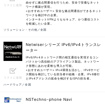
由せずに拠点間通信を行うため、安全で安価なネット
リストに追加
ワーク構築が実現。
<おすすめユーザー> 安全な拠点間通信ができるネット
ワークを検討中の企業。
インターネットVPNよりもセキュア、かつ通信コスト
を軽減したい企業。
ソリューション・その他／全国
Netwiserシリーズ IPv6/IPv4トランスレ
ーター
IPv6/IPv4ネットワーク間の相互通信を実現するコン
パクトかつ高信頼のアプライアンス製品。ネットワー
ク形態にあわせ柔軟な導入が可能。
<おすすめユーザー> IPv4環境を活かし、IPv6サービ
ス開始を検討している担当者や組織・企業。IPv6移行
リストに追加
とIPv4アドレスの延命を検討するISPの担当者。
ハードウェア／全国
NSTechno-phone Navi