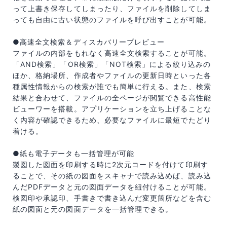
って上書き保存してしまったり、ファイルを削除してしま
っても自由に古い状態のファイルを呼び出すことが可能。
●高速全文検索＆ディスカバリープレビュー
ファイルの内部をもれなく高速全文検索することが可能。
「AND検索」「OR検索」「NOT検索」による絞り込みの
ほか、格納場所、作成者やファイルの更新日時といった各
種属性情報からの検索が誰でも簡単に行える。また、検索
結果と合わせて、ファイルの全ページが閲覧できる高性能
ビューワーを搭載。アプリケーションを立ち上げることな
く内容が確認できるため、必要なファイルに最短でたどり
着ける。
●紙も電子データも一括管理が可能
製図した図面を印刷する時に2次元コードを付けて印刷す
ることで、その紙の図面をスキャナで読み込めば、読み込
んだPDFデータと元の図面データを紐付けることが可能。
検図印や承認印、手書きで書き込んだ変更箇所などを含む
紙の図面と元の図面データを一括管理できる。