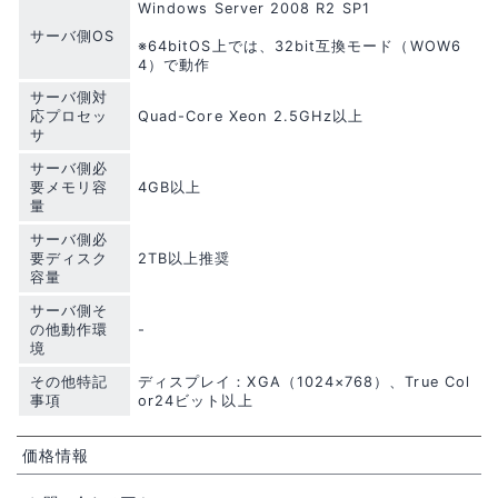
Windows Server 2008 R2 SP1
サーバ側OS
※64bitOS上では、32bit互換モード（WOW6
4）で動作
サーバ側対
応プロセッ
Quad-Core Xeon 2.5GHz以上
サ
サーバ側必
要メモリ容
4GB以上
量
サーバ側必
要ディスク
2TB以上推奨
容量
サーバ側そ
の他動作環
-
境
その他特記
ディスプレイ：XGA（1024×768）、True Col
事項
or24ビット以上
価格情報