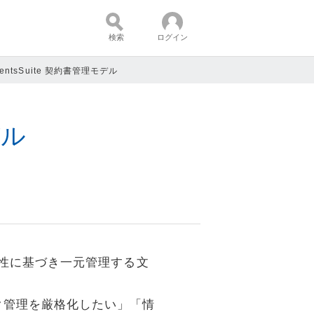
検索
ログイン
ntentsSuite 契約書管理モデル
コンテンツ：
デル
連性に基づき一元管理する文
ク管理を厳格化したい」「情