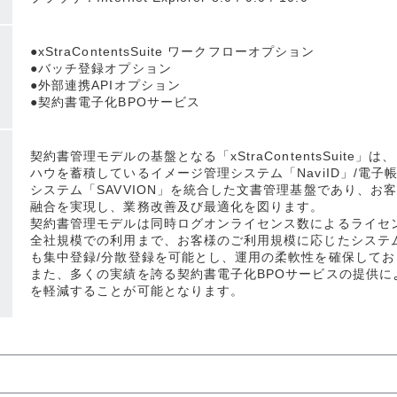
●xStraContentsSuite ワークフローオプション
●バッチ登録オプション
●外部連携APIオプション
●契約書電子化BPOサービス
契約書管理モデルの基盤となる「xStraContentsSuit
ハウを蓄積しているイメージ管理システム「NaviID」/電子帳
システム「SAVVION」を統合した文書管理基盤であり、お
融合を実現し、業務改善及び最適化を図ります。
契約書管理モデルは同時ログオンライセンス数によるライセ
全社規模での利用まで、お客様のご利用規模に応じたシステ
も集中登録/分散登録を可能とし、運用の柔軟性を確保してお
また、多くの実績を誇る契約書電子化BPOサービスの提供に
を軽減することが可能となります。