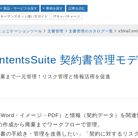
製品・サービスを探す
事例を探す
記事を読む
キーマンズネット使い方ガイド
ITキャパチャージ
バイス
ミュニケーションツール
文書管理
文書管理のカタログ一覧
xStraCo
ス
並び順：
テム
ContentsSuite 契約書管理モ
クセキュリティ
廃棄まで一元管理！リスク管理と情報活用を促進
ム
ントセキュリティ
プ
l・Word・イメージ・PDF）と情報（契約データ）を関
器
の作成から廃棄までワークフローで管理。
ステム・コミュニケーシ
契約書の手続き・管理を改善したい」「契約に対するリス