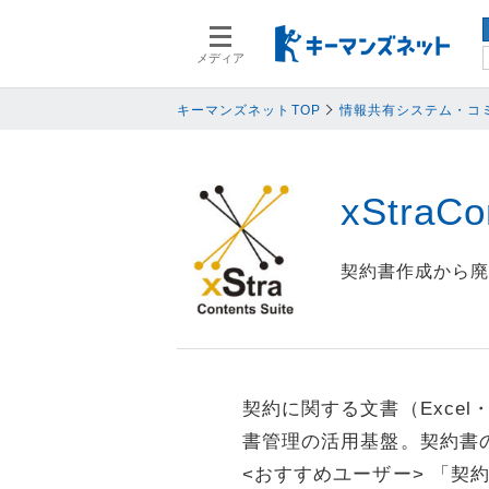
メディア
スマートデバイス
スマートデ
人事
人事
キーマンズネットTOP
情報共有システム・コ
業務プロセス
業務プロセ
検索語を入力してください
基幹系システム
基幹系シス
xStra
ネットワークセキュリティ
ネットワー
データ分析
データ分析
契約書作成から
PC
PC
情報システム
情報システ
エンドポイントセキュリティ
エンドポイ
バックアップ
バックアッ
契約に関する文書（Exce
オフィス機器
オフィス機
書管理の活用基盤。契約書
情報共有システム・コミュニケーシ
情報共有シ
<おすすめユーザー> 「