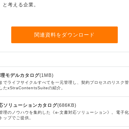
」と考える企業。
リティ
ター
関連資料をダウンロード
ク機器
書管理モデルカタログ
(1MB)
ス
までライフサイクルすべてを一元管理し、契約プロセスのリスク管
StraContentsSuiteの紹介。
書対応ソリューションカタログ
(686KB)
管理のノウハウを集約した《e-文書対応ソリューション》。電子化B
トップでご提供。