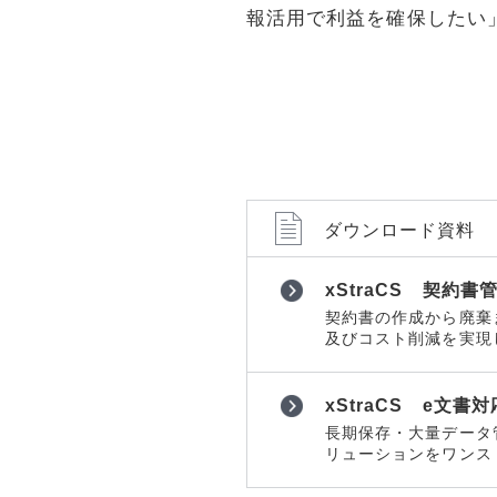
ョンツール
ョンツール
報活用で利益を確保したい
物理セキュリティ
物理セキュ
データセンター
データセン
サーバー
サーバー
ネットワーク機器
ネットワー
運用管理
運用管理
ストレージ
ストレージ
ダウンロード資料
PCソフト
PCソフト
xStraCS 契約
通信サービス
通信サービ
契約書の作成から廃棄
及びコスト削減を実現したx
開発
開発
仮想化
仮想化
xStraCS e文
メール
メール
長期保存・大量データ
Web構築
リューションをワンス
Web構築