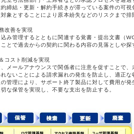
に先立ち法務部門・上席者などの承認プロセスを通過
契約締結・更新・解約手続きが滞っている案件の可視
理対象とすることにより原本紛失などのリスクまで排
務改善を実現
込み管理するとともに関連する覚書・提出文書（W
ることで過去からの契約に関わる内容の見落としや探
＆コスト削減を実現
は、メールアナウンスで関係者に注意を促すことで、
われないことによる請求漏れの発生を防止し、適正な
報の管理により、サポート終了製品に対して費用が発
適切な保管を実現し、不要な支出を防止する。